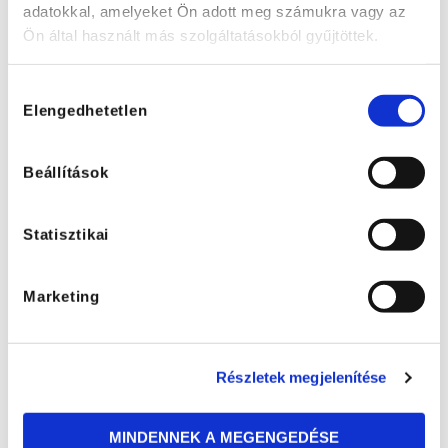
adatokkal, amelyeket Ön adott meg számukra vagy az
Ön által használt más szolgáltatásokból gyűjtöttek.
Hozzájárulás
Elengedhetetlen
kiválasztása
Beállítások
Statisztikai
Fizetési adatok
Fizetendő
Marketing
0 Ft
Fizetési mód
Részletek megjelenítése
SimplePay bankkártyás vagy azonnali
átutalásos fizetés
MINDENNEK A MEGENGEDÉSE