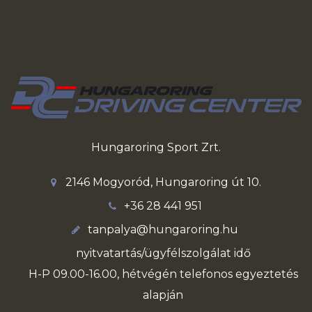
Hungaroring Sport Zrt.
2146 Mogyoród, Hungaroring út 10.
+36 28 441 951
tanpalya@hungaroring.hu
nyitvatartás/ügyfélszolgálat idő
H-P 09.00-16.00, hétvégén telefonos egyeztetés
alapján