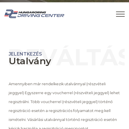
BEVÁLTÁ
JELENTKEZÉS
Utalvány
Amennyiben már rendelkezik utalvánnyal (részvételi
jeggyel) Egyszerre egy voucherrel (részvételi jeggyel) lehet
regisztrálni. Több voucherrel (részvételi jeggyel) történő
regisztráció esetén a regisztrációs folyamatot meg kell
ismételni. Vásárlási utalvánnyal történő regisztráció esetén
kérjük használja a regisztráció menüpontot.