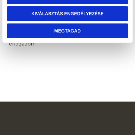
Banki átutalás
Vásárlási utalványt váltok be
KIVÁLASZTÁS ENGEDÉLYEZÉSE
Az
ASZF
-et, az
Adatkezelési nyilatkozatot
,
MEGTAGAD
valamint az
adattovábbítási nyilatkozatot
elfogadom!