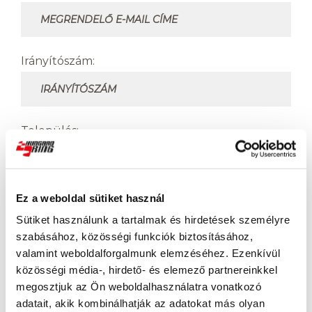
Irányítószám:
Település:
Ez a weboldal sütiket használ
Közterület, házszám:
Sütiket használunk a tartalmak és hirdetések személyre
szabásához, közösségi funkciók biztosításához,
valamint weboldalforgalmunk elemzéséhez. Ezenkívül
Céges számlát kérek
közösségi média-, hirdető- és elemező partnereinkkel
megosztjuk az Ön weboldalhasználatra vonatkozó
adatait, akik kombinálhatják az adatokat más olyan
Megjegyzés