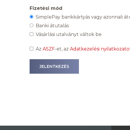
Fizetési mód
SimplePay bankkártyás vagy azonnali átu
Banki átutalás
Vásárlási utalványt váltok be
Az
ASZF
-et, az
Adatkezelési nyilatkozato
JELENTKEZÉS