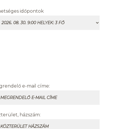
etséges időpontok
rendelő e-mail címe:
terület, házszám: