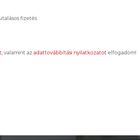
talásos fizetés
t
, valamint az
adattovábbítási nyilatkozatot
elfogadom!