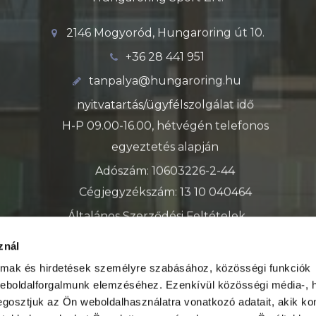
2146 Mogyoród, Hungaroring út 10.
+36 28 441 951
tanpalya@hungaroring.hu
nyitvatartás/ügyfélszolgálat idő
H-P 09.00-16.00, hétvégén telefonos
egyeztetés alapján
Adószám: 10603226-2-44
Cégjegyzékszám: 13 10 040464
Általános Szerződési Feltételek
Adatkezelési tájékoztató
znál
almak és hirdetések személyre szabásához, közösségi funkciók
weboldalforgalmunk elemzéséhez. Ezenkívül közösségi média-, h
gosztjuk az Ön weboldalhasználatra vonatkozó adatait, akik ko