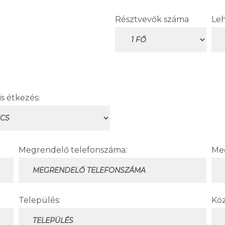
Résztvevők száma
Leh
is étkezés:
Megrendelő telefonszáma:
Meg
Település:
Köz