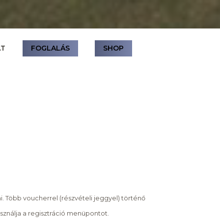
AT
FOGLALÁS
SHOP
i. Több voucherrel (részvételi jeggyel) történő
asználja a regisztráció menüpontot.