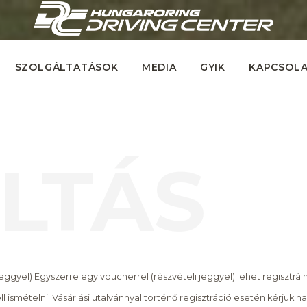
SZOLGÁLTATÁSOK
MEDIA
GYIK
KAPCSOL
LTÁS
ggyel) Egyszerre egy voucherrel (részvételi jeggyel) lehet regisztráln
l ismételni. Vásárlási utalvánnyal történő regisztráció esetén kérjük h