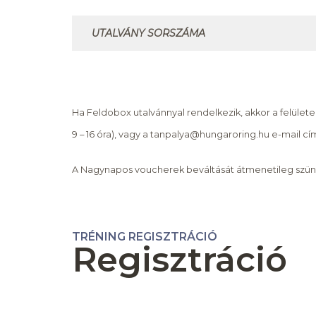
Ha Feldobox utalvánnyal rendelkezik, akkor a felülete
9 – 16 óra), vagy a tanpalya@hungaroring.hu e-mail cí
A Nagynapos voucherek beváltását átmenetileg szüne
TRÉNING REGISZTRÁCIÓ
Regisztráció