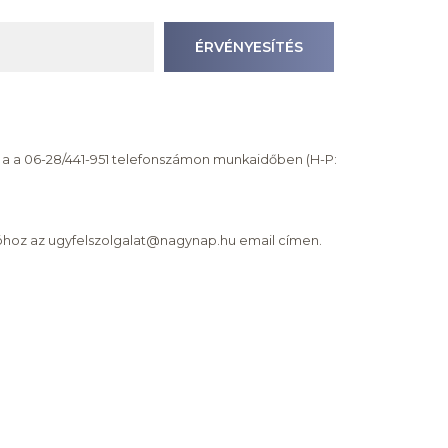
ÉRVÉNYESÍTÉS
ot a a 06-28/441-951 telefonszámon munkaidőben (H-P:
tóhoz az ugyfelszolgalat@nagynap.hu email címen.