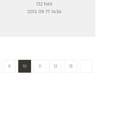
132 fotó
2013. 09. 17. 14:34
9
10
11
12
13