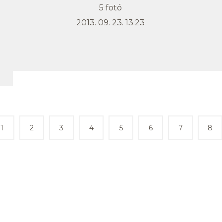
5 fotó
2013. 09. 23. 13:23
1
2
3
4
5
6
7
8