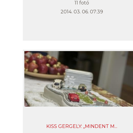
11 fotó
2014. 03. 06. 07:39
KISS GERGELY: „MINDENT M...