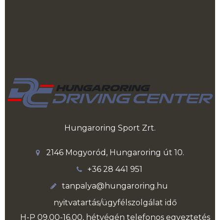
Hungaroring Sport Zrt.
2146 Mogyoród, Hungaroring út 10.
+36 28 441 951
tanpalya@hungaroring.hu
nyitvatartás/ügyfélszolgálat idő
H-P 09.00-16.00, hétvégén telefonos egyeztetés