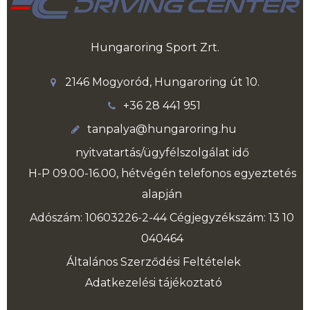
Hungaroring Sport Zrt.
2146 Mogyoród, Hungaroring út 10.
+36 28 441 951
tanpalya@hungaroring.hu
nyitvatartás/ügyfélszolgálat idő
H-P 09.00-16.00, hétvégén telefonos egyeztetés
alapján
Adószám: 10603226-2-44 Cégjegyzékszám: 13 10
040464
Általános Szerződési Feltételek
Adatkezelési tájékoztató