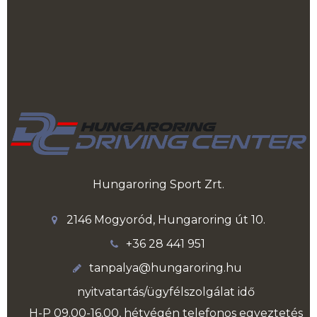
Hungaroring Sport Zrt.
2146 Mogyoród, Hungaroring út 10.
+36 28 441 951
tanpalya@hungaroring.hu
nyitvatartás/ügyfélszolgálat idő
H-P 09.00-16.00, hétvégén telefonos egyeztetés