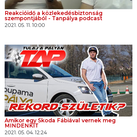
Reakcióidő a közlekedésbiztonság
szempontjából - Tanpálya podcast
2021. 05. 11. 10:00
Amikor egy Skoda Fábiával vernek meg
MINDENKIT
2021. 05. 04. 12:24