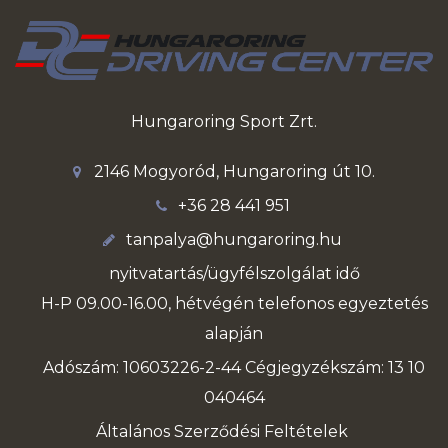
Hungaroring Sport Zrt.
2146 Mogyoród, Hungaroring út 10.
+36 28 441 951
tanpalya@hungaroring.hu
nyitvatartás/ügyfélszolgálat idő
H-P 09.00-16.00, hétvégén telefonos egyeztetés
alapján
Adószám: 10603226-2-44 Cégjegyzékszám: 13 10
040464
Általános Szerződési Feltételek