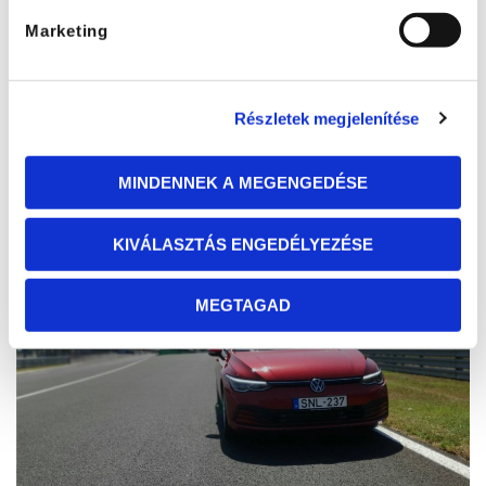
Marketing
Részletek megjelenítése
Audi Q5 - mindenre is!
2021. 11. 15. 14:37
MINDENNEK A MEGENGEDÉSE
KIVÁLASZTÁS ENGEDÉLYEZÉSE
MEGTAGAD