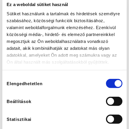
Ez a weboldal sütiket használ
Sütiket használunk a tartalmak és hirdetések személyre
szabásához, közösségi funkciók biztosításához,
valamint weboldalforgalmunk elemzéséhez. Ezenkívül
közösségi média-, hirdető- és elemező partnereinkkel
megosztjuk az Ön weboldalhasználatra vonatkozó
adatait, akik kombinálhatják az adatokat más olyan
adatokkal, amelyeket Ön adott meg számukra vagy az
Ön által használt más szolgáltatásokból gyűjtöttek.
Hozzájárulás
Új elektromos töltési lehetőség a Tanpályán
Elengedhetetlen
kiválasztása
2022. 06. 07. 14:21
Beállítások
Statisztikai