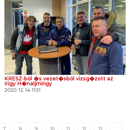
KRESZ-ből �s vezet�sből vizsg�zott az
Irigy H�naljmirigy
2020. 12. 14. 11:51
7
8
9
10
11
12
13