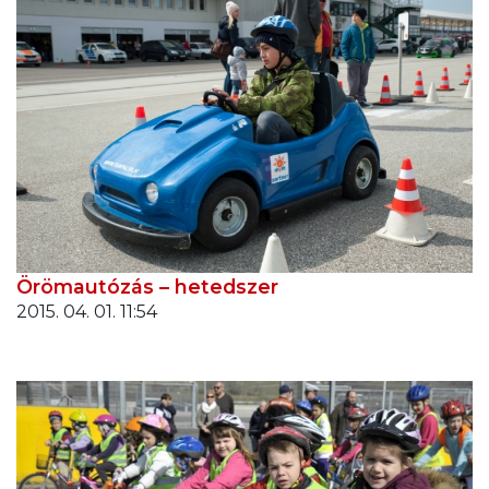
Örömautózás – hetedszer
2015. 04. 01. 11:54