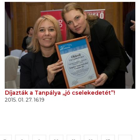
Díjazták a Tanpálya „jó cselekedetét”!
2015. 01. 27. 16:19