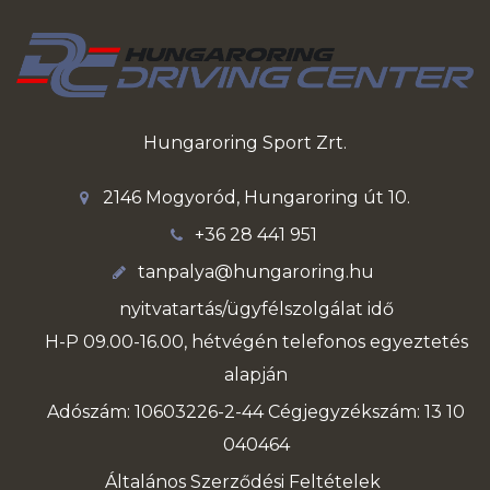
Hungaroring Sport Zrt.
2146 Mogyoród, Hungaroring út 10.
+36 28 441 951
tanpalya@hungaroring.hu
nyitvatartás/ügyfélszolgálat idő
H-P 09.00-16.00, hétvégén telefonos egyeztetés
alapján
Adószám: 10603226-2-44 Cégjegyzékszám: 13 10
040464
Általános Szerződési Feltételek