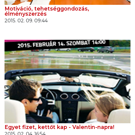
Motiváció, tehetséggondozás,
élményszerzés
2015. 02. 09. 09:44
Egyet fizet, kettőt kap - Valentin-napra!
2015. 02. 04. 16:54