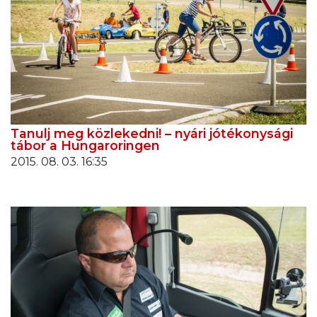
Tanulj meg közlekedni! – nyári jótékonysági
tábor a Hungaroringen
2015. 08. 03. 16:35