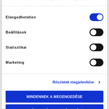
Állták a diákújságírók ostromát
2015. 05. 11. 12:16
Hozzájárulás
Elengedhetetlen
kiválasztása
Beállítások
Statisztikai
Marketing
Részletek megjelenítése
Bál – kicsit más szemmel
MINDENNEK A MEGENGEDÉSE
2015. 04. 22. 10:30