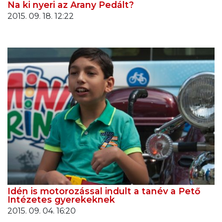
Na ki nyeri az Arany Pedált?
2015. 09. 18. 12:22
Idén is motorozással indult a tanév a Pető
Intézetes gyerekeknek
2015. 09. 04. 16:20