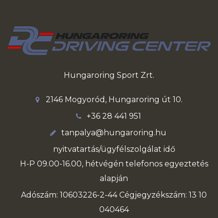
Hungaroring Sport Zrt.
2146 Mogyoród, Hungaroring út 10.
+36 28 441 951
tanpalya@hungaroring.hu
nyitvatartás/ügyfélszolgálat idő
H-P 09.00-16.00, hétvégén telefonos egyeztetés
alapján
Adószám: 10603226-2-44 Cégjegyzékszám: 13 10
040464