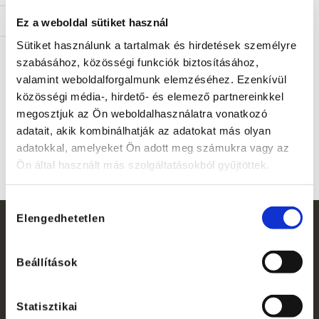
6
7
8
9
10
11
12
13
Ez a weboldal sütiket használ
Sütiket használunk a tartalmak és hirdetések személyre
szabásához, közösségi funkciók biztosításához,
valamint weboldalforgalmunk elemzéséhez. Ezenkívül
közösségi média-, hirdető- és elemező partnereinkkel
megosztjuk az Ön weboldalhasználatra vonatkozó
adatait, akik kombinálhatják az adatokat más olyan
adatokkal, amelyeket Ön adott meg számukra vagy az
Ön által használt más szolgáltatásokból gyűjtöttek.
Hozzájárulás
Elengedhetetlen
kiválasztása
Beállítások
Statisztikai