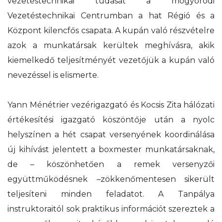
vezetéstechnikai tudását a mogyoródi
Vezetéstechnikai Centrumban a hat Régió és a
Központ kilencfős csapata. A kupán való részvételre
azok a munkatársak kerültek meghívásra, akik
kiemelkedő teljesítményét vezetőjük a kupán való
nevezéssel is elismerte.
Yann Ménétrier vezérigazgató és Kocsis Zita hálózati
értékesítési igazgató köszöntője után a nyolc
helyszínen a hét csapat versenyének koordinálása
új kihívást jelentett a boxmester munkatársaknak,
de – köszönhetően a remek versenyzői
együttműködésnek –zökkenőmentesen sikerült
teljesíteni minden feladatot. A Tanpálya
instruktoraitól sok praktikus információt szereztek a