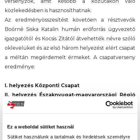
versenyzők, amit később a közutakon való
közlekedésben is hasznosíthatnak.
Az eredményösszesítést követően a résztvevők
Boórné Siska Katalin humán erőforrás ügyvezető
igazgatótól és Kocsis Zitától átvehették névre szóló
oklevelüket és az első három helyezést elért csapat
a méltán megérdemelt érmeket. A csapatverseny
eredménye:
I.
helyezés
Központi Csapat
II.
helyezés
Északnyugat-magyarországi Régió
Csapata
III.
helyezés
Délnyugat-magyarországi Régió
Csapata
Ez a weboldal sütiket használ
IV.
helyezés
Északkelet-magyarországi Régió
Sütiket használunk a tartalmak és hirdetések személyre