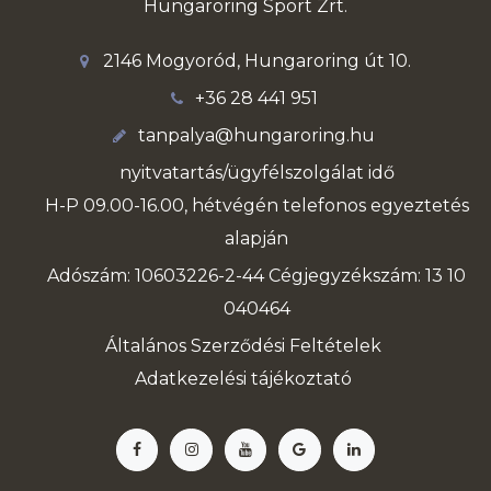
Hungaroring Sport Zrt.
2146 Mogyoród, Hungaroring út 10.
+36 28 441 951
tanpalya@hungaroring.hu
nyitvatartás/ügyfélszolgálat idő
H-P 09.00-16.00, hétvégén telefonos egyeztetés
alapján
Adószám: 10603226-2-44 Cégjegyzékszám: 13 10
040464
Általános Szerződési Feltételek
Adatkezelési tájékoztató