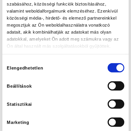
Csapata
szabásához, közösségi funkciók biztosításához,
V.
helyezés
Délkelet-magyarországi Régió
valamint weboldalforgalmunk elemzéséhez. Ezenkívül
közösségi média-, hirdető- és elemező partnereinkkel
Csapata
megosztjuk az Ön weboldalhasználatra vonatkozó
VI.
helyezés
Nyugat-budapesti Régió Csapata
adatait, akik kombinálhatják az adatokat más olyan
VII.
helyezés
Kelet-budapesti Régió Csapata
adatokkal, amelyeket Ön adott meg számukra vagy az
Ön által használt más szolgáltatásokból gyűjtöttek.
Gratulálunk minden résztvevő munkatársunknak
Hozzájárulás
és reméljük, hogy ezekkel a gyakorlatokkal sikerült
Elengedhetetlen
kiválasztása
olyan vezetéstechnikai tudással felvértezni
magukat, mellyel biztonsággal közlekedhetnek.
Beállítások
Statisztikai
Marketing