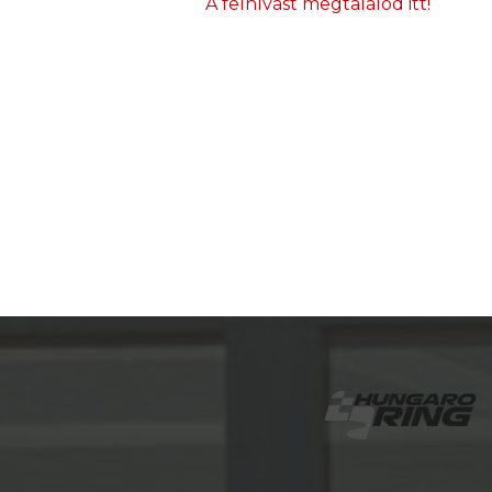
A felhívást megtalálod itt!