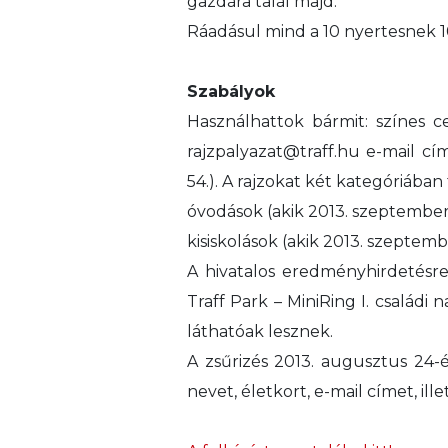
gazdára talál majd.
Ráadásul mind a 10 nyertesnek 1
Szabályok
Használhattok bármit: színes c
rajzpalyazat@traff.hu e-mail cí
54.). A rajzokat két kategóriában
óvodások (akik 2013. szeptember
kisiskolások (akik 2013. szeptemb
A hivatalos eredményhirdetésr
Traff Park – MiniRing I. családi
láthatóak lesznek.
A zsűrizés 2013. augusztus 24-é
nevet, életkort, e-mail címet, ill