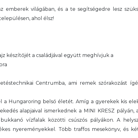
 az emberek világában, és a te segítségedre lesz szü
elepülésen, ahol élsz!
rajz készítőjét a családjával együtt meghívjuk a
apra
zetéstechnikai Centrumba, ami remek szórakozást íg
el a Hungaroring belső életét. Amíg a gyerekek kis e
lekedés alapjaival ismerkednek a MINI KRESZ pályán, a
elbukkanó vízfalak közötti csúszós pályákon. A hely
tékes nyereményekkel. Több traffos mesekönyv, és két 