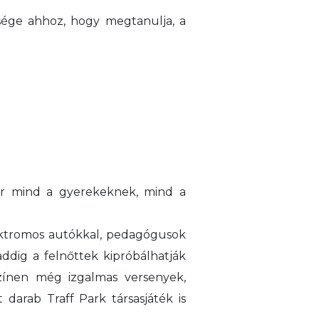
ksége ahhoz, hogy megtanulja, a
ér mind a gyerekeknek, mind a
lektromos autókkal, pedagógusok
ddig a felnőttek kipróbálhatják
színen még izgalmas versenyek,
darab Traff Park társasjáték is