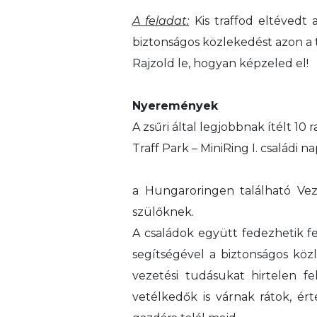
A feladat:
Kis traffod eltévedt
biztonságos közlekedést azon a t
Rajzold le, hogyan képzeled el!
Nyeremények
A zsűri által legjobbnak ítélt 10 
Traff Park – MiniRing I. családi n
a Hungaroringen található Ve
szülőknek.
A családok együtt fedezhetik f
segítségével a biztonságos köz
vezetési tudásukat hirtelen f
vetélkedők is várnak rátok, ér