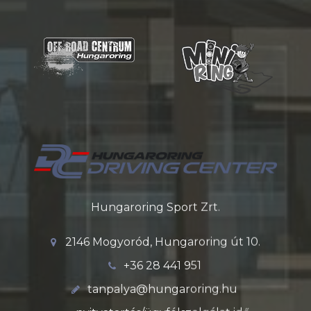
Hungaroring Sport Zrt.
2146 Mogyoród, Hungaroring út 10.
+36 28 441 951
tanpalya@hungaroring.hu