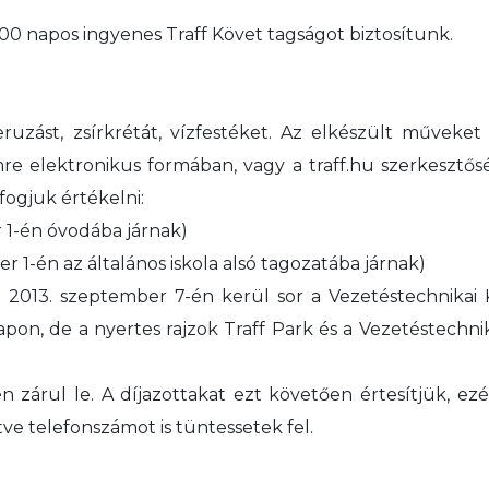
00 napos ingyenes Traff Követ tagságot biztosítunk.
eruzást, zsírkrétát, vízfestéket. Az elkészült műveket
mre elektronikus formában, vagy a traff.hu szerkesztős
 fogjuk értékelni:
 1-én óvodába járnak)
er 1-én az általános iskola alsó tagozatába járnak)
e 2013. szeptember 7-én kerül sor a Vezetéstechnika
 napon, de a nyertes rajzok Traff Park és a Vezetéstech
n zárul le. A díjazottakat ezt követően értesítjük, ezé
etve telefonszámot is tüntessetek fel.