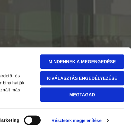
MINDENNEK A MEGENGEDÉSE
irdető- és
KIVÁLASZTÁS ENGEDÉLYEZÉSE
mbinálhatják
sznált más
MEGTAGAD
arketing
Részletek megjelenítése