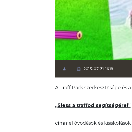
2013. 07. 31. 16:18
A Traff Park szerkesztősége és 
„Siess a traffod segítségére!”
címmel óvodások és kisiskolások