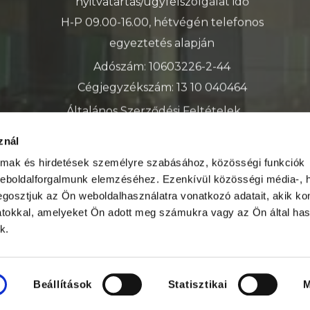
nyitvatartás/ügyfélszolgálat idő
H-P 09.00-16.00, hétvégén telefonos
egyeztetés alapján
Adószám: 10603226-2-44
Cégjegyzékszám: 13 10 040464
Általános Szerződési Feltételek
Adatkezelési tájékoztató
znál
almak és hirdetések személyre szabásához, közösségi funkciók
weboldalforgalmunk elemzéséhez. Ezenkívül közösségi média-, h
gosztjuk az Ön weboldalhasználatra vonatkozó adatait, akik ko
atokkal, amelyeket Ön adott meg számukra vagy az Ön által ha
k.
© Copyright
2024
Minden Jog fenntartva
Beállítások
Statisztikai
M