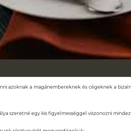
nni azoknak a magánembereknek és cégeknek a bizalmát
pálya szeretné egy kis figyelmességgel viszonozni mindez
usunk résztvevőjét megvendégeljük: