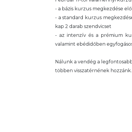
- a bázis kurzus megkezdése el
- a standard kurzus megkezdése
kap 2 darab szendvicset
- az intenzív és a prémium k
valamint ebédidőben egyfogáso
Nálunk a vendég a legfontosabb, 
többen visszatérnének hozzánk.