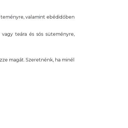
süteményre, valamint ebédidőben
vagy teára és sós süteményre,
rezze magát. Szeretnénk, ha minél