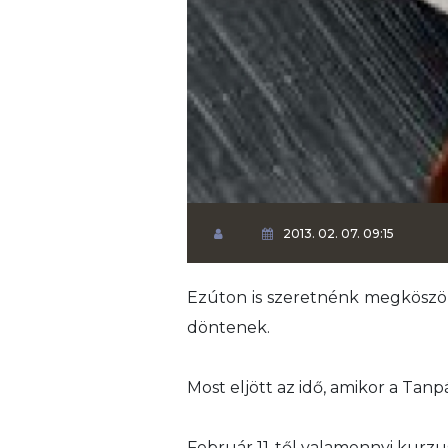
2013. 02. 07. 09:15
Ezúton is szeretnénk megköszö
döntenek.
Most eljött az idő, amikor a Tan
Február 11-től valamennyi kurz