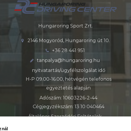
Hungaroring Sport Zrt.
2146 Mogyoród, Hungaroring út 10.
+36 28 441 951
tanpalya@hungaroring.hu
nyitvatartás/ügyfélszolgálat idő
H-P 09.00-16.00, hétvégén telefonos
egyeztetés alapján
Adószám: 10603226-2-44
Cégjegyzékszám: 13 10 040464
Általános Szerződési Feltételek
Adatkezelési tájékoztató
znál