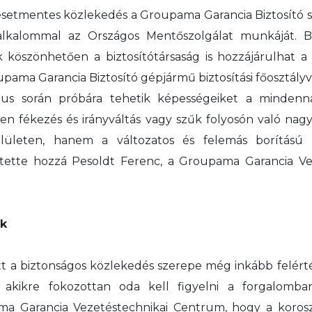
lesetmentes közlekedés a Groupama Garancia Biztosító s
 alkalommal az Országos Mentőszolgálat munkáját. 
nak köszönhetően a biztosítótársaság is hozzájárulhat
pama Garancia Biztosító gépjármű biztosítási főosztályv
s során próbára tehetik képességeiket a mindenna
elen fékezés és irányváltás vagy szűk folyosón való nag
ületen, hanem a változatos és felemás borítású 
 tette hozzá Pesoldt Ferenc, a Groupama Garancia V
ők
t a biztonságos közlekedés szerepe még inkább felérté
, akikre fokozottan oda kell figyelni a forgalomba
 Garancia Vezetéstechnikai Centrum, hogy a korosz