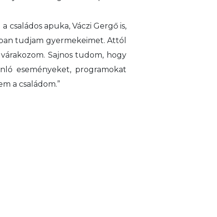
a családos apuka, Váczi Gergő is,
gban tudjam gyermekeimet. Attól
l várakozom. Sajnos tudom, hogy
onló eseményeket, programokat
em a családom.”