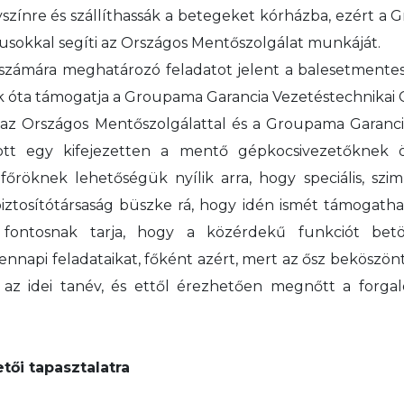
zínre és szállíthassák a betegeket kórházba, ezért a 
rzusokkal segíti az Országos Mentőszolgálat munkáját.
 számára meghatározó feladatot jelent a balesetmente
 óta támogatja a Groupama Garancia Vezetéstechnikai
 az Országos Mentőszolgálattal és a Groupama Garanc
tt egy kifejezetten a mentő gépkocsivezetőknek ös
főröknek lehetőségük nyílik arra, hogy speciális, szi
iztosítótársaság büszke rá, hogy idén ismét támogatha
fontosnak tarja, hogy a közérdekű funkciót betöl
ennapi feladataikat, főként azért, mert az ősz beköszön
 az idei tanév, és ettől érezhetően megnőtt a forga
ői tapasztalatra