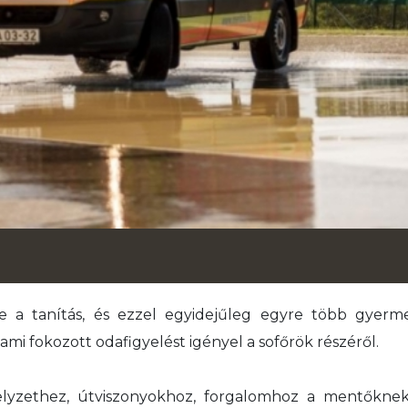
a tanítás, és ezzel egyidejűleg egyre több gyerme
mi fokozott odafigyelést igényel a sofőrök részéről.
lyzethez, útviszonyokhoz, forgalomhoz a mentőknek