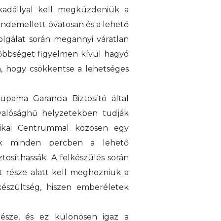
kadállyal kell megküzdeniük a
indemellett óvatosan és a lehető
zolgálat során megannyi váratlan
sőbbséget figyelmen kívül hagyó
ja, hogy csökkentse a lehetséges
upama Garancia Biztosító által
 valósághű helyzetekben tudják
hnikai Centrummal közösen egy
ek minden percben a lehető
osíthassák. A felkészülés során
rt része alatt kell meghozniuk a
észültség, hiszen emberéletek
észe, és ez különösen igaz a