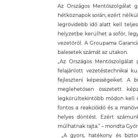
Az Országos Mentőszolgálat g
hétköznapok során, ezért nélkül
legrövidebb idő alatt kell telj
helyzetbe kerülhet a sofőr, le
vezetőről. A Groupama Garancia 
balesetek számát az utakon.
„Az Országos Mentőszolgálat g
felajánlott vezetéstechnikai 
fejleszteni képességeiket. A
meglehetősen összetett ké
legkörültekintőbb módon kell e
fontos a reakcióidő és a manőve
helyes döntést. Ezért számun
múlhatnak rajta.” – mondta Győrf
„A gyors, hatékony és bizto