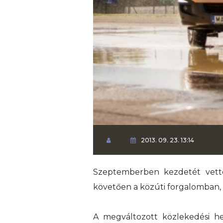
2013. 09. 23. 13:14
Szeptemberben kezdetét vette 
követően a közúti forgalomban, a
A megváltozott közlekedési he