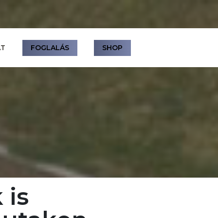
AT
FOGLALÁS
SHOP
 is