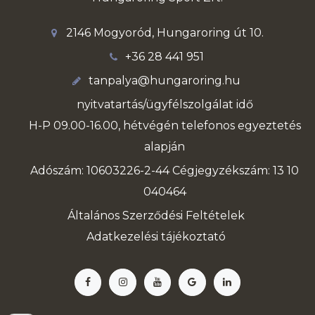
2146 Mogyoród, Hungaroring út 10.
+36 28 441 951
tanpalya@hungaroring.hu
nyitvatartás/ügyfélszolgálat idő
H-P 09.00-16.00, hétvégén telefonos egyeztetés
alapján
Adószám: 10603226-2-44 Cégjegyzékszám: 13 10
040464
Általános Szerződési Feltételek
Adatkezelési tájékoztató