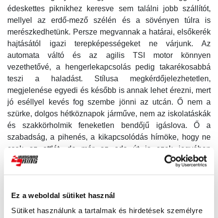
édeskettes piknikhez keresve sem találni jobb szállítót,
mellyel az erdő-mező szélén és a sövényen túlra is
merészkedhetünk. Persze megvannak a határai, elsőkerék
hajtásától igazi terepképességeket ne várjunk. Az
automata váltó és az agilis TSI motor könnyen
vezethetővé, a hengerlekapcsolás pedig takarékosabbá
teszi a haladást. Stílusa megkérdőjelezhetetlen,
megjelenése egyedi és később is annak lehet érezni, mert
jó eséllyel kevés fog szembe jönni az utcán. Ő nem a
szürke, dolgos hétköznapok járműve, nem az iskolatáskák
és szakkörholmik feneketlen bendőjű igáslova. Ő a
szabadság, a pihenés, a kikapcsolódás hírnöke, hogy ne
csak az ottlét, de már az oda út is ezek jegyében
telhessen.
Ez a weboldal sütiket használ
Sütiket használunk a tartalmak és hirdetések személyre