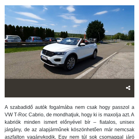
A szabadidő autók fogalmába nem csak hogy passzol a
VW T-Roc Cabrio, de mondhatjuk, hogy ki is maxolja azt. A
kabriók minden ismert előnyével bír – fiatalos, unisex
járgány, de az alapjárműnek köszönhetően már nemcsak
aszfalton vagánykodik. Egy nem túl sok csomaggal járó