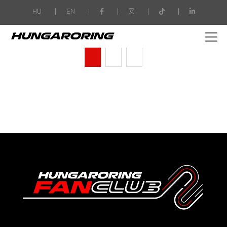
-->
HU
EN