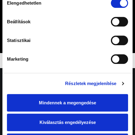
Elengedhetetlen
kiválasztása
I am over 18, I have read and accept the terms of
the
privacy policy
.*
Beállítások
Sign up*
Statisztikai
Marketing
Részletek megjelenítése
About us
Mindennek a megengedése
History of the Track
Kiválasztás engedélyezése
Social responsibility