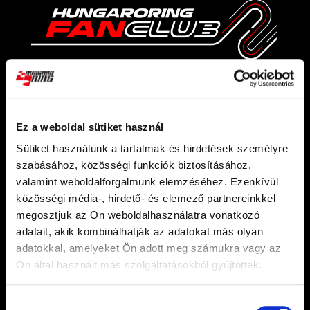
Join the Hungaroring Fan Club. We will keep
Ez a weboldal sütiket használ
you updated on all the details of the Hungarian
Sütiket használunk a tartalmak és hirdetések személyre
GP and our events, the latest news and
szabásához, közösségi funkciók biztosításához,
exciting offers from the Hungaroring.
valamint weboldalforgalmunk elemzéséhez. Ezenkívül
közösségi média-, hirdető- és elemező partnereinkkel
megosztjuk az Ön weboldalhasználatra vonatkozó
adatait, akik kombinálhatják az adatokat más olyan
adatokkal, amelyeket Ön adott meg számukra vagy az
SUBSCRIBE
Ön által használt más szolgáltatásokból gyűjtöttek.
Hozzájárulás