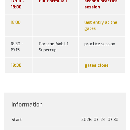
17:00 -
FIA Formula 1
second practice
18:00
session
18:00
last entry at the
gates
18:30 -
Porsche Mobil 1
practice session
19:15
Supercup
19:30
gates close
Information
Start
2026. 07. 24. 07:30