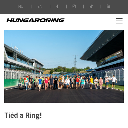
-->
HU
EN
Tiéd a Ring!