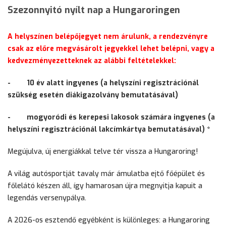
Szezonnyitó nyílt nap a Hungaroringen
A helyszínen belépőjegyet nem árulunk, a rendezvényre
csak az előre megvásárolt jegyekkel lehet belépni, vagy a
kedvezményezetteknek az alábbi feltételekkel:
-
10 év alatt ingyenes (a helyszíni regisztrációnál
szükség esetén diákigazolvány bemutatásával)
-
mogyoródi és kerepesi lakosok számára ingyenes (a
helyszíni regisztrációnál lakcímkártya bemutatásával) *
Megújulva, új energiákkal telve tér vissza a Hungaroring!
A világ autósportját tavaly már ámulatba ejtő főépület és
főlelátó készen áll, így hamarosan újra megnyitja kapuit a
legendás versenypálya.
A 2026-os esztendő egyébként is különleges: a Hungaroring