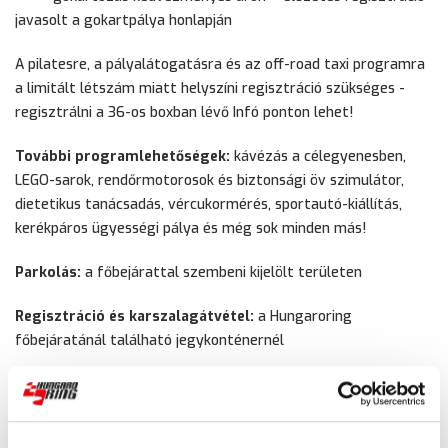
javasolt a gokartpálya honlapján
A pilatesre, a pályalátogatásra és az off-road taxi programra
a limitált létszám miatt helyszíni regisztráció szükséges -
regisztrálni a 36-os boxban lévő Infó ponton lehet!
További programlehetőségek:
kávézás a célegyenesben,
LEGO-sarok, rendőrmotorosok és biztonsági öv szimulátor,
dietetikus tanácsadás, vércukormérés, sportautó-kiállítás,
kerékpáros ügyességi pálya és még sok minden más!
Parkolás:
a főbejárattal szembeni kijelölt területen
Regisztráció és karszalagátvétel:
a Hungaroring
főbejáratánál található jegykonténernél