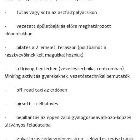
-
futás vagy séta az aszfaltpályacsíkon
-
vezetett épületbejárás előre meghatározott
időpontokban
-
pilates a 2. emeleti teraszon (polifoamot a
résztvevőknek kell magukkal hozniuk)
-
a Driving Centerben (vezetéstechnikai centrumban):
Miniring aktivitás gyerekeknek, vezetéstechnikai bemutatók
-
off-road taxi az erdőben
-
airsoft – célbalövés
-
bepillantás az éppen zajló gyalogosbeavatkozó-képzés
látványos feladataiba
-
gokartozás kedvezményes áron – előzetes regisztráció