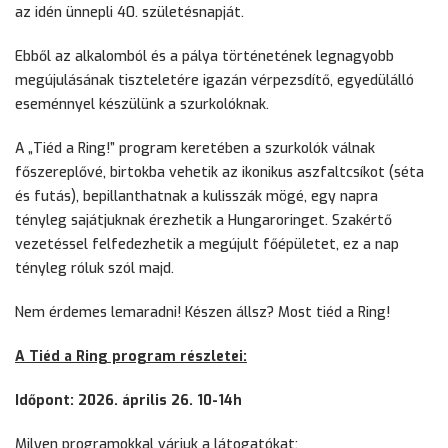
az idén ünnepli 40. születésnapját.
Ebből az alkalomból és a pálya történetének legnagyobb
megújulásának tiszteletére igazán vérpezsdítő, egyedülálló
eseménnyel készülünk a szurkolóknak.
A „Tiéd a Ring!” program keretében a szurkolók válnak
főszereplővé, birtokba vehetik az ikonikus aszfaltcsíkot (séta
és futás), bepillanthatnak a kulisszák mögé, egy napra
tényleg sajátjuknak érezhetik a Hungaroringet. Szakértő
vezetéssel felfedezhetik a megújult főépületet, ez a nap
tényleg róluk szól majd.
Nem érdemes lemaradni! Készen állsz? Most tiéd a Ring!
A Tiéd a Ring program részletei:
Időpont: 2026. április 26. 10-14h
Milyen programokkal várjuk a látogatókat: