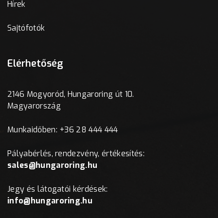
Hírek
Sajtófotók
Elérhetőség
2146 Mogyoród, Hungaroring út 10.
Magyarország
Munkaidőben: +36 28 444 444
Pályabérlés, rendezvény, értékesítés:
sales@hungaroring.hu
Jegy és látogatói kérdések:
info@hungaroring.hu