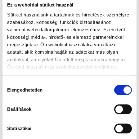
Ez a weboldal sütiket használ
Sütiket használunk a tartalmak és hirdetések személyre
szabásához, közösségi funkciók biztosításához,
valamint weboldalforgalmunk elemzéséhez. Ezenkívül
közösségi média-, hirdető- és elemező partnereinkkel
megosztjuk az Ön weboldalhasználatra vonatkozó
adatait, akik kombinálhatják az adatokat más olyan
* Az „ingyenesség” 100% kedvezményt jelent a 10 év alatti
adatokkal, amelyeket Ön adott meg számukra vagy az
gyermekek, valamint a mogyoródi és kerepesi lakosok
Ön által használt más szolgáltatásokból gyűjtöttek.
számára lakcímkártya bemutatása mellett.
Partnereink a programokban:
Hozzájárulás
Elengedhetetlen
kiválasztása
Beállítások
Statisztikai