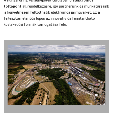
A Hungaroring Versenypálya területén
8 elektromos
töltőpont
áll rendelkezésre, így partnereink és munkatársaink
is kényelmesen feltölthetik elektromos járműveiket. Ez a
fejlesztés jelentős lépés az innovatív és fenntartható
közlekedési formák támogatása felé.