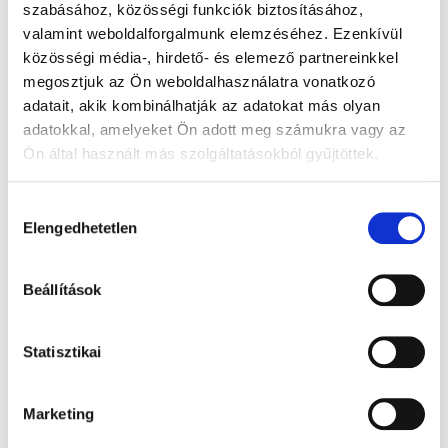
szabásához, közösségi funkciók biztosításához,
valamint weboldalforgalmunk elemzéséhez. Ezenkívül
közösségi média-, hirdető- és elemező partnereinkkel
megosztjuk az Ön weboldalhasználatra vonatkozó
adatait, akik kombinálhatják az adatokat más olyan
adatokkal, amelyeket Ön adott meg számukra vagy az
Ellátási lánc
Ön által használt más szolgáltatásokból gyűjtöttek.
Hozzájárulás
Elengedhetetlen
kiválasztása
Bővebb információ
Beállítások
Statisztikai
Marketing