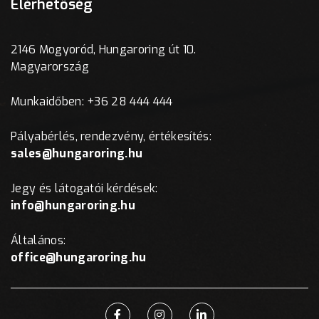
Elérhetőség
2146 Mogyoród, Hungaroring út 10.
Magyarország
Munkaidőben: +36 28 444 444
Pályabérlés, rendezvény, értékesítés:
sales@hungaroring.hu
Jegy és látogatói kérdések:
info@hungaroring.hu
Általános:
office@hungaroring.hu