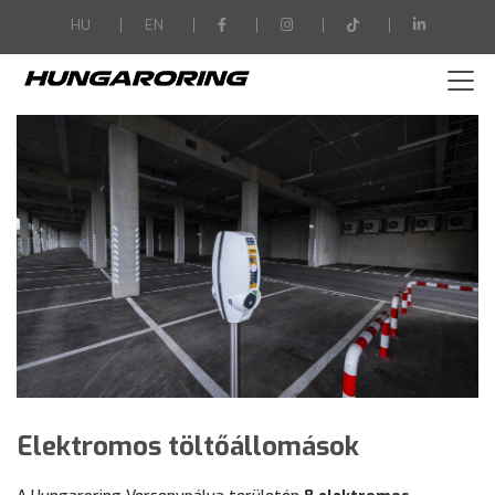
-->
HU
EN
Elektromos töltőállomások