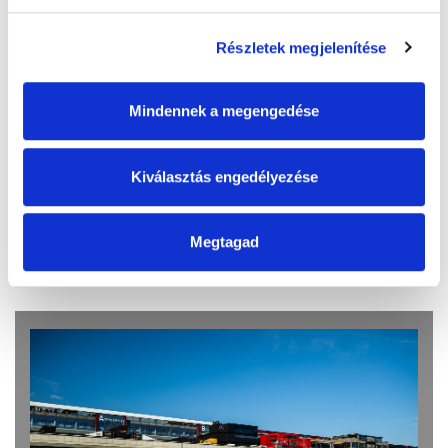
Részletek megjelenítése
Mindennek a megengedése
Akadálymentesség
Kiválasztás engedélyezése
Megtagad
Bővebb információ