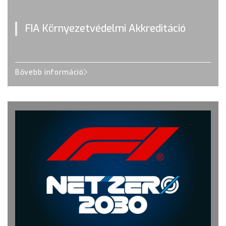
FIA Környezetvédelmi Akkreditáció
Bővebb információ