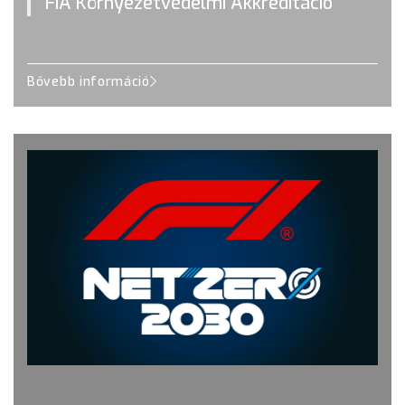
FIA Környezetvédelmi Akkreditáció
Bővebb információ