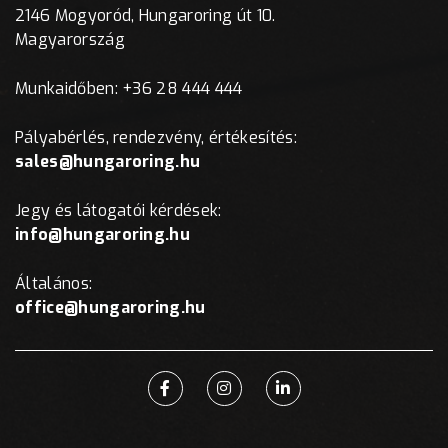
2146 Mogyoród, Hungaroring út 10.
Magyarország
Munkaidőben: +36 28 444 444
Pályabérlés, rendezvény, értékesítés:
sales@hungaroring.hu
Jegy és látogatói kérdések:
info@hungaroring.hu
Általános:
office@hungaroring.hu