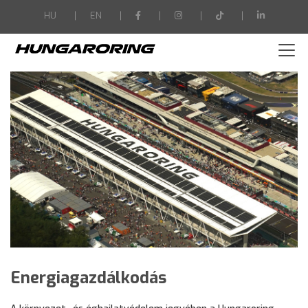
-->
HU
EN
Energiagazdálkodás