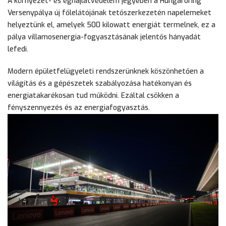
A környezet- és éghajlatvédelem jegyében a Hungaroring
Versenypálya új főlelátójának tetőszerkezetén napelemeket
helyeztünk el, amelyek 500 kilowatt energiát termelnek, ez a
pálya villamosenergia-fogyasztásának jelentős hányadát
lefedi.
Modern épületfelügyeleti rendszerünknek köszönhetően a
világítás és a gépészetek szabályozása hatékonyan és
energiatakarékosan tud működni. Ezáltal csökken a
fényszennyezés és az energiafogyasztás.