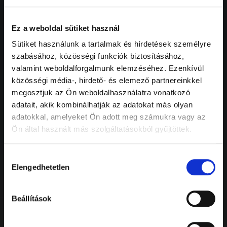
Rólunk
Ez a weboldal sütiket használ
Sütiket használunk a tartalmak és hirdetések személyre
szabásához, közösségi funkciók biztosításához,
A pálya története
valamint weboldalforgalmunk elemzéséhez. Ezenkívül
közösségi média-, hirdető- és elemező partnereinkkel
Társadalmi szerepvállalás
megosztjuk az Ön weboldalhasználatra vonatkozó
adatait, akik kombinálhatják az adatokat más olyan
Misszió
adatokkal, amelyeket Ön adott meg számukra vagy az
Ön által használt más szolgáltatásokból gyűjtöttek.
Közérdekű adatok
Hozzájárulás
Karrier
Elengedhetetlen
kiválasztása
Megközelítés
Beállítások
Partnerek