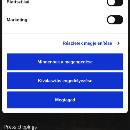
Statisztikai
Információ
Marketing
Naptár
Részletek megjelenítése
Házirend
UAV szabályozás
Mindennek a megengedése
Dokumentumok
Kiválasztás engedélyezése
Önkéntes program
Megtagad
Média
Press clippings