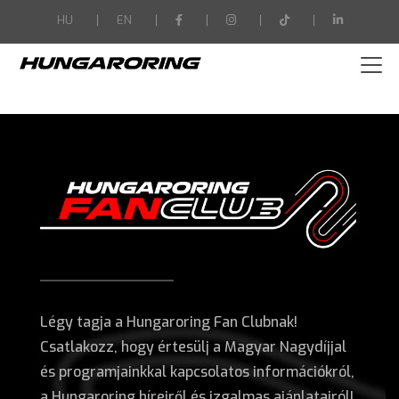
-->
HU
EN
Légy tagja a Hungaroring Fan Clubnak!
Csatlakozz, hogy értesülj a Magyar Nagydíjjal
és programjainkkal kapcsolatos információkról,
a Hungaroring híreiről és izgalmas ajánlatairól!