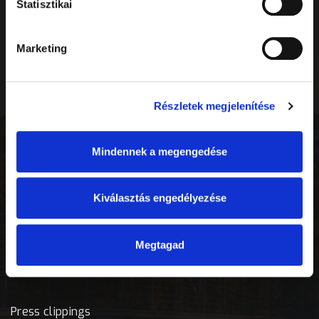
Statisztikai
Információ
Marketing
Naptár
Részletek megjelenítése
Házirend
UAV szabályozás
Mindennek a megengedése
Dokumentumok
Kiválasztás engedélyezése
Önkéntes program
Megtagad
Média
Press clippings