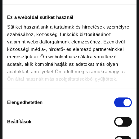
Rólunk
Ez a weboldal sütiket használ
Sütiket használunk a tartalmak és hirdetések személyre
szabásához, közösségi funkciók biztosításához,
A pálya története
valamint weboldalforgalmunk elemzéséhez. Ezenkívül
közösségi média-, hirdető- és elemező partnereinkkel
Társadalmi szerepvállalás
megosztjuk az Ön weboldalhasználatra vonatkozó
adatait, akik kombinálhatják az adatokat más olyan
Misszió
adatokkal, amelyeket Ön adott meg számukra vagy az
Ön által használt más szolgáltatásokból gyűjtöttek.
Közérdekű adatok
Hozzájárulás
Karrier
Elengedhetetlen
kiválasztása
Megközelítés
Beállítások
Partnerek