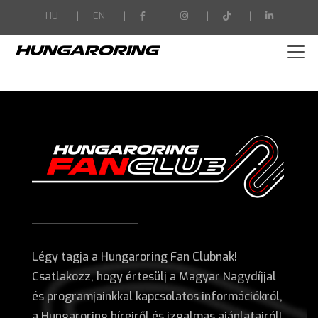
-->
HU
EN
Légy tagja a Hungaroring Fan Clubnak!
Csatlakozz, hogy értesülj a Magyar Nagydíjjal
és programjainkkal kapcsolatos információkról,
a Hungaroring híreiről és izgalmas ajánlatairól!