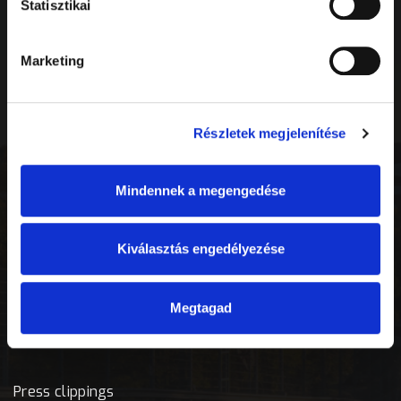
Statisztikai
Információ
Marketing
Naptár
Részletek megjelenítése
Házirend
UAV szabályozás
Mindennek a megengedése
Dokumentumok
Kiválasztás engedélyezése
Önkéntes program
Megtagad
Média
Press clippings