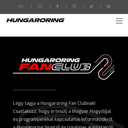
-->
HU
EN
Légy tagja a Hungaroring Fan Clubnak!
Csatlakozz, hogy értesülj a Magyar Nagydíjjal
és programjainkkal kapcsolatos információkról,
a Hungaroring híreiről és izgalmas ajánlatairól!