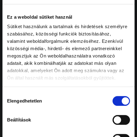
Rólunk
Ez a weboldal sütiket használ
Sütiket használunk a tartalmak és hirdetések személyre
szabásához, közösségi funkciók biztosításához,
A pálya története
valamint weboldalforgalmunk elemzéséhez. Ezenkívül
közösségi média-, hirdető- és elemező partnereinkkel
Társadalmi szerepvállalás
megosztjuk az Ön weboldalhasználatra vonatkozó
adatait, akik kombinálhatják az adatokat más olyan
Misszió
adatokkal, amelyeket Ön adott meg számukra vagy az
Ön által használt más szolgáltatásokból gyűjtöttek.
Közérdekű adatok
Hozzájárulás
Karrier
Elengedhetetlen
kiválasztása
Megközelítés
Beállítások
Partnerek