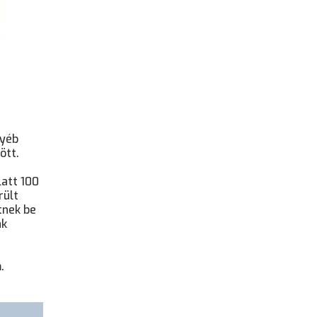
gyéb
ött.
latt 100
rült
tnek be
ak
.