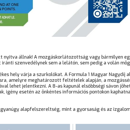
tt nyitva állnak! A mozgáskorlátozottság vagy bármilyen e
iránti szenvedélynek sem a lelátón, sem pedig a volán mög
ékes hely várja a szurkolókat. A Formula 1 Magyar Nagydíj a
ásra, amelyre meghatározott feltételek alapján, a mozgássé
val lehet jelentkezni. A 8-as kapunál elsőbbségi sávon jöhe
k, igény esetén az önkéntes információs pontokon kaphatn
anúgy alapfelszereltség, mint a gyorsaság és az izgalom