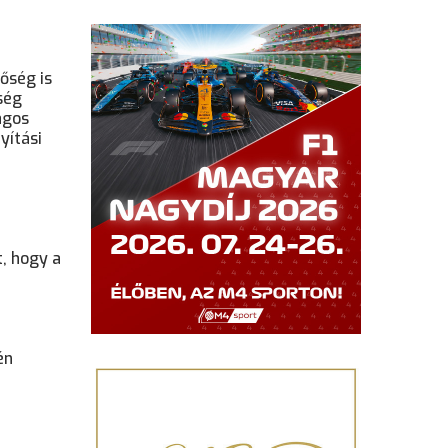
őség is
ség
agos
yítási
, hogy a
én