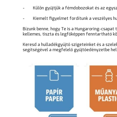
-
Külön gyűjtjük a fémdobozokat és az egys
-
Kiemelt figyelmet fordítunk a veszélyes hu
Bízunk benne, hogy Te is a Hungaroring-csapat ti
kellemes, tiszta és legfőképpen fenntartható k
Keresd a hulladékgyűjtő szigeteinket és a szel
segítségével a megfelelő gyűjtőedényzetbe hely