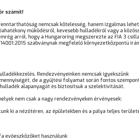
ör számít!
fenntarthatóság nemcsak kötelesség, hanem izgalmas lehet
giahatékony működésről, kevesebb hulladékról vagy a közös
mrég arról, hogy a Hungaroring megszerezte az FIA 3 csill
SO 14001:2015 szabványnak megfelelő környezetközpontú irán
 hulladékkezelés. Rendezvényeinken nemcsak igyekszünk
mennyiségét, de a gyűjtési folyamat során fontos szempont
ulladék alapanyagát és biztosítsuk a szelektivitását.
amelyek nem csak a nagy rendezvényeken érvényesek:
unk ki a nézőtéren, az épületekben és a pálya teljes terület
fa evőeszközöket használunk