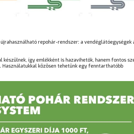
z újrahasználható repohár-rendszer: a vendéglátóegységek 
l készülnek, így emlékként is hazavihetők, hanem fontos sz
. Használatukkal közösen tehetünk egy fenntarthatóbb