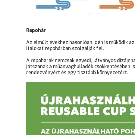
Repohár
Az elmúlt évekhez hasonlóan idén is működik a
italokat repohárban szolgálják fel.
A repoharak nemcsak egyedi, látványos dizájnna
játszanak a műanyaghulladék csökkentésében is
rendezvényért és egy tisztább környezetért.