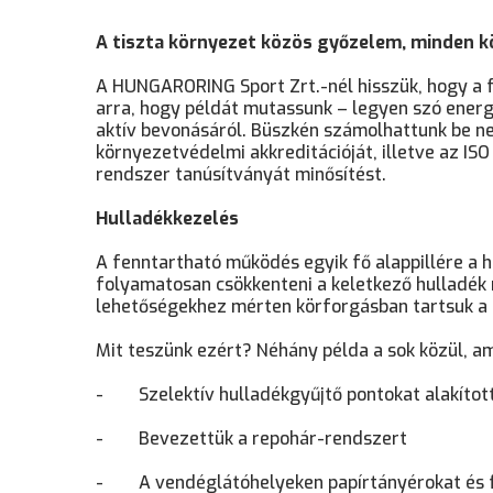
A tiszta környezet közös győzelem, minden k
A HUNGARORING Sport Zrt.-nél hisszük, hogy a 
arra, hogy példát mutassunk – legyen szó ener
aktív bevonásáról. Büszkén számolhattunk be ne
környezetvédelmi akkreditációját, illetve az I
rendszer tanúsítványát minősítést.
Hulladékkezelés
A fenntartható működés egyik fő alappillére a
folyamatosan csökkenteni a keletkező hulladék 
lehetőségekhez mérten körforgásban tartsuk a h
Mit teszünk ezért? Néhány példa a sok közül, 
-
Szelektív hulladékgyűjtő pontokat alakított
-
Bevezettük a repohár-rendszert
-
A vendéglátóhelyeken papírtányérokat és 