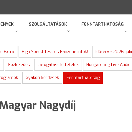
ÉNYEK
SZOLGÁLTATÁSOK
FENNTARTHATÓSÁG
e Extra
High Speed Test és Fanzone infók!
Időterv - 2026. júl
.
Közlekedés
Látogatási feltételek
Hungaroring Live Audio
programok
Gyakori kérdések
Fenntarthatóság
Magyar Nagydíj