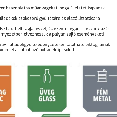
zer használatos műanyagokat, hogy új életet kapjanak
lladékok szakszerű gyűjtésére és elszállíttatására
szteletbeli tagja leszel, és ezentúl együtt teszünk azért, 
örnyezetben élvezhessük a pályán zajló eseményeket!
ektív hulladékgyűjtő edényzeteken található piktogramok
ezd el a különböző hulladéktípusokat!