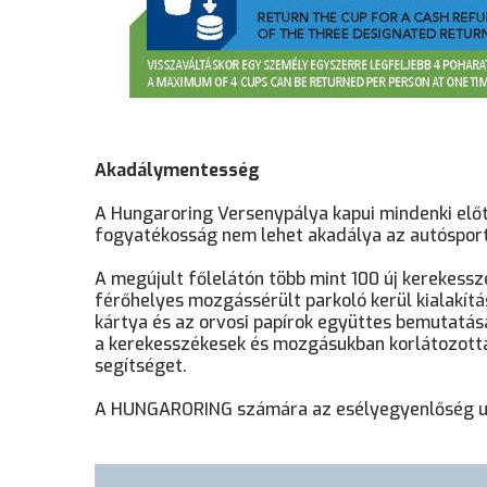
Akadálymentesség
A Hungaroring Versenypálya kapui mindenki elő
fogyatékosság nem lehet akadálya az autósport 
A megújult főlelátón több mint 100 új kerekessz
férőhelyes mozgássérült parkoló kerül kialakít
kártya és az orvosi papírok együttes bemutatásá
a kerekesszékesek és mozgásukban korlátozotta
segítséget.
A HUNGARORING számára az esélyegyenlőség ugy