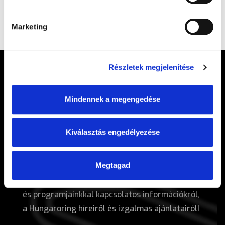
Marketing
Részletek megjelenítése
Mindennek a megengedése
Kiválasztás engedélyezése
Megtagad
Légy tagja a Hungaroring Fan Clubnak!
Csatlakozz, hogy értesülj a Magyar Nagydíjjal
és programjainkkal kapcsolatos információkról,
a Hungaroring híreiről és izgalmas ajánlatairól!