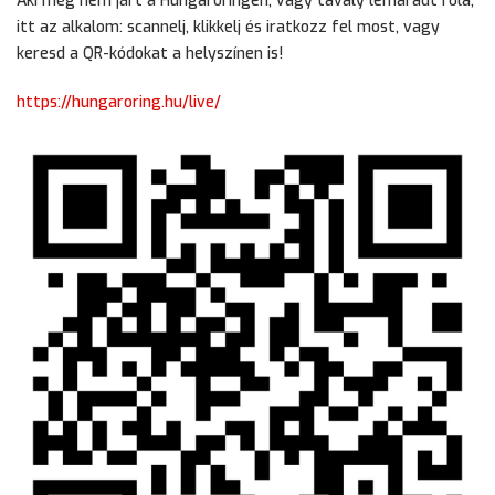
Aki még nem járt a Hungaroringen, vagy tavaly lemaradt róla,
itt az alkalom: scannelj, klikkelj és iratkozz fel most, vagy
keresd a QR-kódokat a helyszínen is!
https://hungaroring.hu/live/