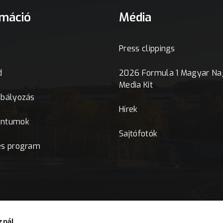
rmáció
Média
Press clippings
d
2026 Formula 1 Magyar Nag
Media Kit
abályozás
Hírek
ntumok
Sajtófotók
es program
znál