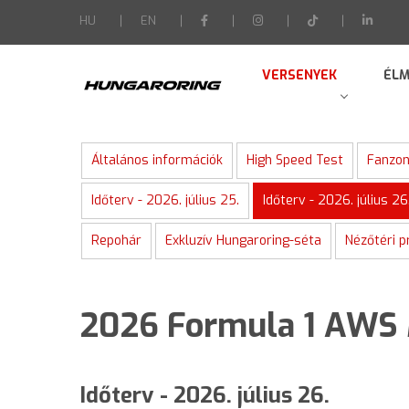
-->
HU
EN
VERSENYEK
ÉLM
Általános információk
High Speed Test
Fanzon
Időterv - 2026. július 25.
Időterv - 2026. július 26
Repohár
Exkluzív Hungaroring-séta
Nézőtéri 
2026 Formula 1 AWS 
Időterv - 2026. július 26.