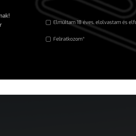
nak!
Elmúltam 18 éves, elolvastam és e
r
Feliratkozom*