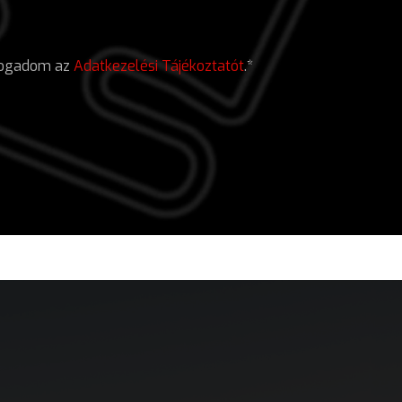
lfogadom az
Adatkezelési Tájékoztatót
.*