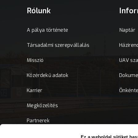
Rólunk
Info
A pálya története
Naptár
Társadalmi szerepvállalás
Háziren
Misszió
UAV sz
Közérdekű adatok
Dokume
Karrier
Önként
Megközelítés
Partnerek
Ez a weboldal sütiket has