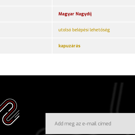
Magyar Nagydíj
utolsó belépési lehetőség
kapuzárás