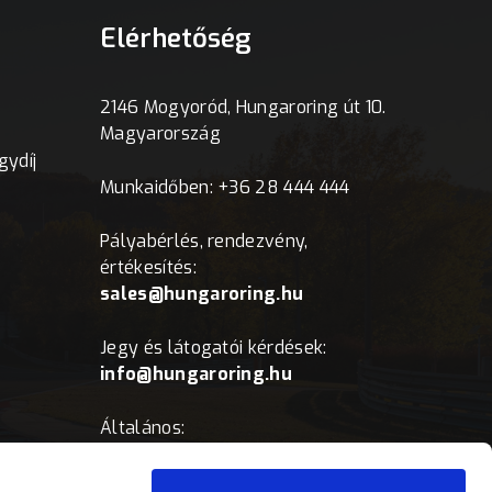
Elérhetőség
2146 Mogyoród, Hungaroring út 10.
Magyarország
ydíj
Munkaidőben: +36 28 444 444
Pályabérlés, rendezvény,
értékesítés:
sales@hungaroring.hu
Jegy és látogatói kérdések:
info@hungaroring.hu
Általános:
office@hungaroring.hu