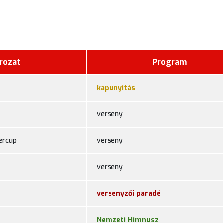
rozat
Program
kapunyitás
verseny
ercup
verseny
verseny
versenyzői paradé
Nemzeti Himnusz