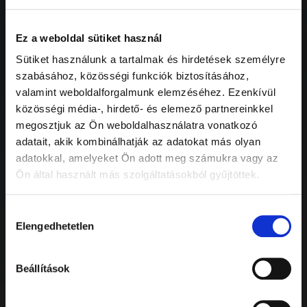
Rólunk
Ez a weboldal sütiket használ
Sütiket használunk a tartalmak és hirdetések személyre
szabásához, közösségi funkciók biztosításához,
A pálya története
valamint weboldalforgalmunk elemzéséhez. Ezenkívül
közösségi média-, hirdető- és elemező partnereinkkel
Társadalmi szerepvállalás
megosztjuk az Ön weboldalhasználatra vonatkozó
adatait, akik kombinálhatják az adatokat más olyan
Misszió
adatokkal, amelyeket Ön adott meg számukra vagy az
Ön által használt más szolgáltatásokból gyűjtöttek.
Közérdekű adatok
Hozzájárulás
Karrier
Elengedhetetlen
kiválasztása
Megközelítés
Beállítások
Partnerek