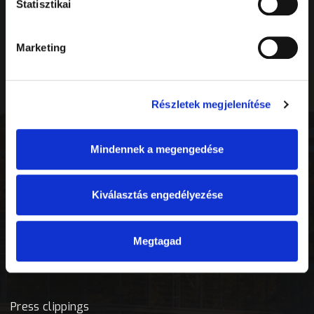
Statisztikai
Információ
Marketing
Naptár
Részletek megjelenítése
Házirend
UAV szabályozás
Mindennek a megengedése
Dokumentumok
Kiválasztás engedélyezése
Önkéntes program
Megtagad
Média
Press clippings