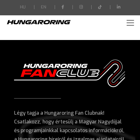
-->
HU
EN
Légy tagja a Hungaroring Fan Clubnak!
Csatlakozz, hogy értesülj a Magyar Nagydíjjal
és programjainkkal kapcsolatos információkról,
a Hungaroring híreiről és izgalmas ajánlatairól!