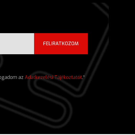
FELIRATKOZOM
lfogadom az
Adatkezelési Tájékoztatót
.*