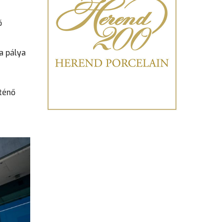
ő
a pálya
rténő