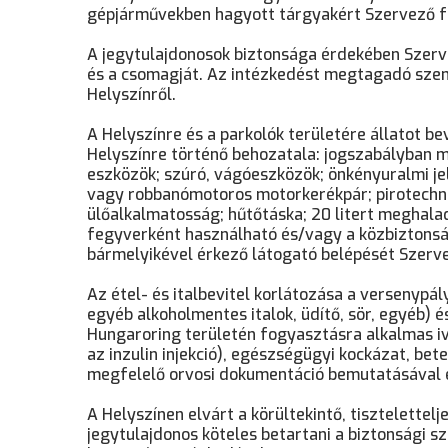
gépjárművekben hagyott tárgyakért Szervező fe
A jegytulajdonosok biztonsága érdekében Szervez
és a csomagját. Az intézkedést megtagadó szem
Helyszínről.
A Helyszínre és a parkolók területére állatot be
Helyszínre történő behozatala: jogszabályban 
eszközök; szúró, vágóeszközök; önkényuralmi jel
vagy robbanómotoros motorkerékpár; pirotechnik
ülőalkalmatosság; hűtőtáska; 20 litert meghala
fegyverként használható és/vagy a közbiztonság
bármelyikével érkező látogató belépését Szerv
Az étel- és italbevitel korlátozása a versenypál
egyéb alkoholmentes italok, üdítő, sör, egyéb) 
Hungaroring területén fogyasztásra alkalmas iv
az inzulin injekció), egészségügyi kockázat, b
megfelelő orvosi dokumentáció bemutatásával
A Helyszínen elvárt a körültekintő, tisztelettel
jegytulajdonos köteles betartani a biztonsági s