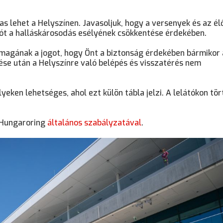
s lehet a Helyszínen. Javasoljuk, hogy a versenyek és az él
ugót a halláskárosodás esélyének csökkentése érdekében.
magának a jogot, hogy Önt a biztonság érdekében bármikor 
ése után a Helyszínre való belépés és visszatérés nem
lyeken lehetséges, ahol ezt külön tábla jelzi. A lelátókon tö
 Hungaroring
általános szabályzatával
.