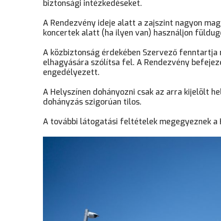
biztonsági intézkedéseket.
A Rendezvény ideje alatt a zajszint nagyon maga
koncertek alatt (ha ilyen van) használjon füld
A közbiztonság érdekében Szervező fenntartja 
elhagyására szólítsa fel. A Rendezvény befejez
engedélyezett.
A Helyszínen dohányozni csak az arra kijelölt he
dohányzás szigorúan tilos.
A további látogatási feltételek megegyeznek a