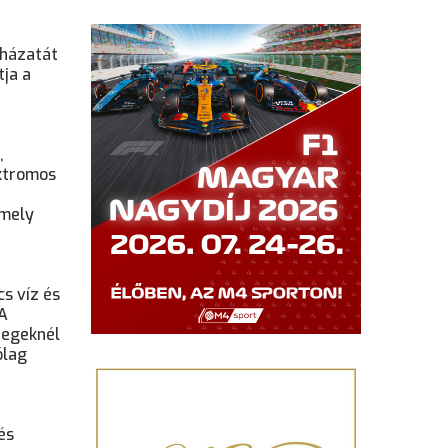
uházatát
ja a
,
ektromos
amely
cs víz és
 A
tegeknél
ólag
és