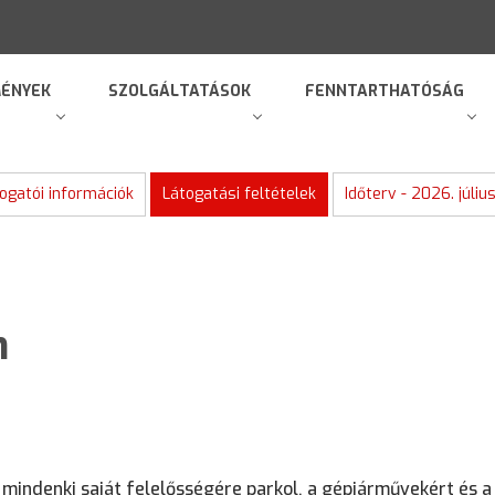
ÉNYEK
SZOLGÁLTATÁSOK
FENNTARTHATÓSÁG
ogatói információk
Látogatási feltételek
Időterv - 2026. július
n
mindenki saját felelősségére parkol, a gépjárművekért és a