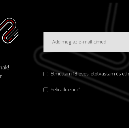
nak!
Elmúltam 18 éves, elolvastam és e
r
Feliratkozom*