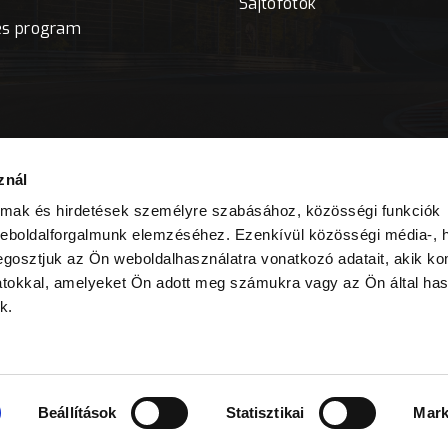
Sajtófotók
es program
znál
almak és hirdetések személyre szabásához, közösségi funkciók
weboldalforgalmunk elemzéséhez. Ezenkívül közösségi média-, h
gosztjuk az Ön weboldalhasználatra vonatkozó adatait, akik ko
atokkal, amelyeket Ön adott meg számukra vagy az Ön által ha
k.
Beállítások
Statisztikai
Mark
© 2026
Hungaroring Sport ZRt.