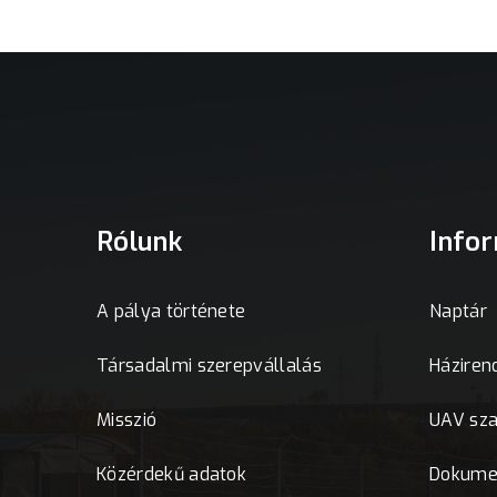
Rólunk
Info
A pálya története
Naptár
Társadalmi szerepvállalás
Háziren
Misszió
UAV sz
Közérdekű adatok
Dokume