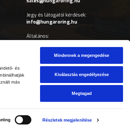
sales@hungaroring.hu
Jegy és látogatói kérdések:
info@hungaroring.hu
Általános:
office@hungaroring.hu
Mindennek a megengedése
irdető- és
Kiválasztás engedélyezése
mbinálhatják
sznált más
Megtagad
eting
Részletek megjelenítése