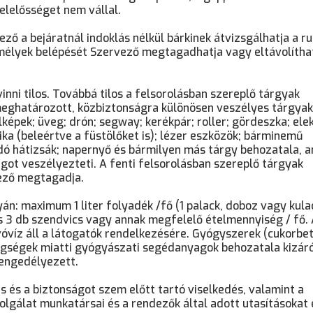
lelősséget nem vállal.
ő a bejáratnál indoklás nélkül bárkinek átvizsgálhatja a r
élyek belépését Szervező megtagadhatja vagy eltávolíthat
vinni tilos. Továbbá tilos a felsorolásban szereplő tárgyak
meghatározott, közbiztonságra különösen veszélyes tárgyak
képek; üveg; drón; segway; kerékpár; roller; gördeszka; el
a (beleértve a füstölőket is); lézer eszközök; bárminemű
dó hátizsák; napernyő és bármilyen más tárgy behozatala, 
ot veszélyezteti. A fenti felsorolásban szereplő tárgyak
ező megtagadja.
yán: maximum 1 liter folyadék /fő (1 palack, doboz vagy kula
és 3 db szendvics vagy annak megfelelő ételmennyiség / fő.
óvíz áll a látogatók rendelkezésére. Gyógyszerek (cukorbe
etegségek miatti gyógyászati segédanyagok behozatala kizár
 engedélyezett.
jes és a biztonságot szem előtt tartó viselkedés, valamint a
zolgálat munkatársai és a rendezők által adott utasításokat 