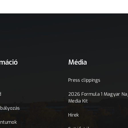
rmáció
Média
Press clippings
d
2026 Formula 1 Magyar Nag
Media Kit
abályozás
Hírek
ntumok