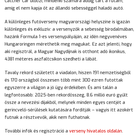
Catcher Car üldözi, mindenki számára addig tart a futam,
amíg el nem kapja őt az állandó sebességgel haladó autó.
A különleges futóverseny magyarországi helyszíne is igazán
különleges és exkluzív: a versenyzők a sebesség birodalmában,
hazánk Formula 1-es versenypályáján, az idén negyvenéves
Hungaroringen mérethetik meg magukat. Ez azt jelenti, hogy
aki regisztrál, a Magyar Nagydíjnak is otthont adó ikonikus,
4381 méteres aszfaltcsíkon szedheti a lábát.
Tavaly rekord született a viadalon, hiszen 191 nemzetiségből
és 170 országból összesen több mint 300 ezren futottak
egyszerre a világon a jó ügy érdekében. És ami talán a
legfontosabb: 2025-ben rekordösszeg, 8.6 millió euró gyűlt
össze a nevezési díjakból, melynek minden egyes centjét a
gerincvelő-sérülések kutatására fordítják – vagyis itt azokért
futnak a résztvevők, akik nem futhatnak.
További infók és regisztráció a
verseny hivatalos oldalán
.