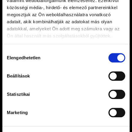
valamint weboldalforgalmunk elemzéséhez. Ezenkívül
közösségi média-, hirdető- és elemező partnereinkkel
megosztjuk az Ön weboldalhasználatra vonatkozó
adatait, akik kombinálhatják az adatokat más olyan
Légy tagja a Hungaroring Fan Clubnak!
adatokkal, amelyeket Ön adott meg számukra vagy az
Csatlakozz, hogy értesülj a Magyar Nagydíjjal
Ön által használt más szolgáltatásokból gyűjtöttek.
és programjainkkal kapcsolatos információkról,
Hozzájárulás
a Hungaroring híreiről és izgalmas ajánlatairól!
Elengedhetetlen
kiválasztása
Beállítások
FELIRATKOZOM
Statisztikai
Marketing
Elmúltam 18 éves, elolvastam és elfogadom az
Adatkezelési Tájékoztatót
.*