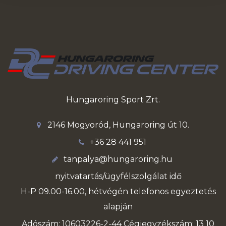
Hungaroring Sport Zrt.
2146 Mogyoród, Hungaroring út 10.
+36 28 441 951
tanpalya@hungaroring.hu
nyitvatartás/ügyfélszolgálat idő
H-P 09.00-16.00, hétvégén telefonos egyeztetés
alapján
Adószám: 10603226-2-44 Cégjegyzékszám: 13 10