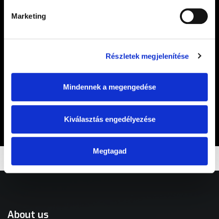
Marketing
SUBSCRIBE
Részletek megjelenítése
I am over 18, I have read and accept the terms of
Mindennek a megengedése
the
privacy policy
.*
Sign up*
Kiválasztás engedélyezése
Megtagad
About us