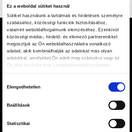
Ez a weboldal sütiket használ
Sütiket használunk a tartalmak és hirdetések személyre
szabásához, közösségi funkciók biztosításához,
valamint weboldalforgalmunk elemzéséhez. Ezenkívül
közösségi média-, hirdető- és elemező partnereinkkel
megosztjuk az Ön weboldalhasználatra vonatkozó
adatait, akik kombinálhatják az adatokat más olyan
adatokkal, amelyeket Ön adott meg számukra vagy az
Ön által használt más szolgáltatásokból gyűjtöttek.
Hozzájárulás
Join the Hungaroring Fan Club. We will keep
Elengedhetetlen
kiválasztása
you updated on all the details of the Hungarian
GP and our events, the latest news and
Beállítások
exciting offers from the Hungaroring.
Statisztikai