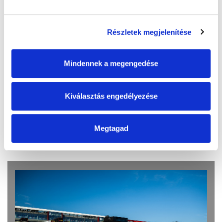
Részletek megjelenítése
Mindennek a megengedése
Accessibility
Kiválasztás engedélyezése
Megtagad
Read more