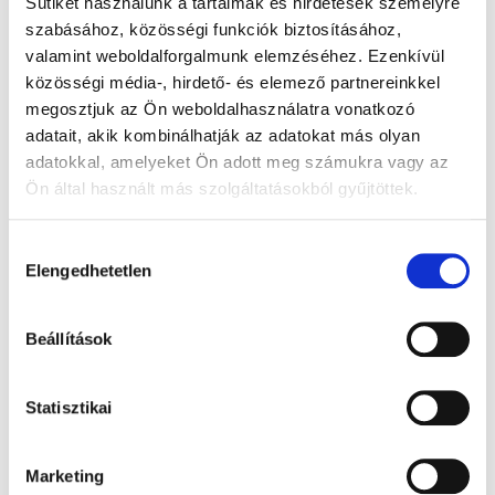
Sütiket használunk a tartalmak és hirdetések személyre
szabásához, közösségi funkciók biztosításához,
valamint weboldalforgalmunk elemzéséhez. Ezenkívül
közösségi média-, hirdető- és elemező partnereinkkel
megosztjuk az Ön weboldalhasználatra vonatkozó
adatait, akik kombinálhatják az adatokat más olyan
adatokkal, amelyeket Ön adott meg számukra vagy az
Supply Chain
Ön által használt más szolgáltatásokból gyűjtöttek.
Hozzájárulás
Elengedhetetlen
kiválasztása
Read more
Beállítások
Statisztikai
Marketing