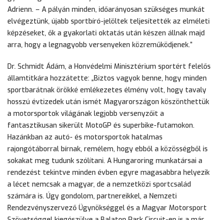
Adrienn. – A pályán minden, időarányosan szükséges munkát
elvégeztünk, újabb sportbíró-jelöltek teljesítették az elméleti
képzéseket, ők a gyakorlati oktatás után készen állnak majd
arra, hogy a legnagyobb versenyeken közreműködjenek.”
Dr. Schmidt Ádám, a Honvédelmi Minisztérium sportért felelős
államtitkára hozzátette: „Biztos vagyok benne, hogy minden
sportbarátnak örökké emlékezetes élmény volt, hogy tavaly
hosszú évtizedek után ismét Magyarországon köszönthettük
a motorsportok világának legjobb versenyzőit a
fantasztikusan sikerült MotoGP és superbike-futamokon.
Hazánkban az autó- és motorsportok hatalmas
rajongótáborral bírnak, remélem, hogy ebből a közösségből is
sokakat meg tudunk szólítani. A Hungaroring munkatársai a
rendezést tekintve minden évben egyre magasabbra helyezik
a lécet nemcsak a magyar, de a nemzetközi sportcsalád
számára is. Úgy gondolom, partnereikkel, a Nemzeti
Rendezvényszervező Ügynökséggel és a Magyar Motorsport
Szövetséggel kiegészülve a Balaton Park Circuit-en is a már