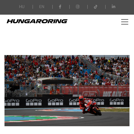
-->
HU
EN