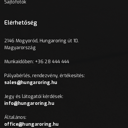
Sajtófotók
Elérhetőség
2146 Mogyoród, Hungaroring út 10.
Magyarország
Munkaidőben: +36 28 444 444
Pályabérlés, rendezvény, értékesítés:
sales@hungaroring.hu
Jegy és látogatói kérdések:
info@hungaroring.hu
Általános:
office@hungaroring.hu