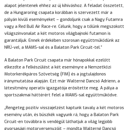
alapot jelentenek ehhez az új kihíváshoz. A feladat összetett,
de a Hungaroring csapata korábban is szervezett már a
pályán kívüli eseményeket – gondoljunk csak a Nagy Futamra
vagy a Red Bull Air Race-re. Célunk, hogy a tőlünk megszokott
világszínvonalat a két motoros világbajnoki futamon is
garantáljuk. Ennek érdekében szorosan együttműködünk az
NRÜ-vel, a MAMS-sal és a Balaton Park Circuit-tel.”
A Balaton Park Circuit csapata már hónapokkal ezelőtt
elkezdte a felkészülést a két eseményre a Nemzetközi
Motorkerékpáros Szövetség (FIM) és a jogtulajdonos
iránymutatása alapján. Ezt már Walterné Dancsó Adrienn, a
létesítmény operatív igazgatója erősítette meg. A pálya a
sportszakmai háttérért felel a MAMS-sal együttműködve.
„Rengeteg pozitív visszajelzést kaptunk tavaly a két motoros
esemény után, és büszkék vagyunk rá, hogy a Balaton Park
Circuit-en továbbra is vendégül láthatjuk a világ legjobb
gyorsasági motorversenyzőit – mondta Walterné Dancsó