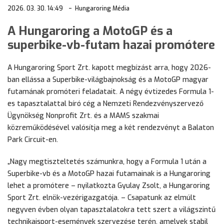
2026. 03. 30. 14:49
Hungaroring Média
A Hungaroring a MotoGP és a
superbike-vb-futam hazai promótere
A Hungaroring Sport Zrt. kapott megbízást arra, hogy 2026-
ban ellássa a Superbike-világbajnokság és a MotoGP magyar
futamának promóteri feladatait. A négy évtizedes Formula 1-
es tapasztalattal bíró cég a Nemzeti Rendezvényszervező
Ügynökség Nonprofit Zrt. és a MAMS szakmai
közreműködésével valósítja meg a két rendezvényt a Balaton
Park Circuit-en.
„Nagy megtiszteltetés számunkra, hogy a Formula 1 után a
Superbike-vb és a MotoGP hazai futamainak is a Hungaroring
lehet a promótere – nyilatkozta Gyulay Zsolt, a Hungaroring
Sport Zrt. elnök-vezérigazgatója. – Csapatunk az elmúlt
negyven évben olyan tapasztalatokra tett szert a világszintű
technikaisport-események szervezése terén, amelyek stabil