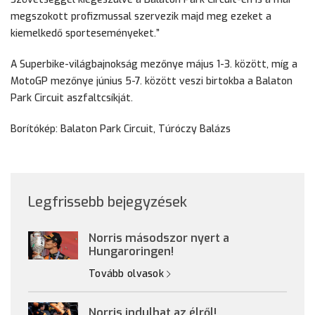
megszokott profizmussal szervezik majd meg ezeket a
kiemelkedő sporteseményeket.”
A Superbike-világbajnokság mezőnye május 1-3. között, míg a
MotoGP mezőnye június 5-7. között veszi birtokba a Balaton
Park Circuit aszfaltcsíkját.
Borítókép: Balaton Park Circuit, Túróczy Balázs
Legfrissebb bejegyzések
Norris másodszor nyert a
Hungaroringen!
Tovább olvasok
Norris indulhat az élről!