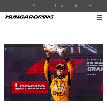
-->
HU
EN