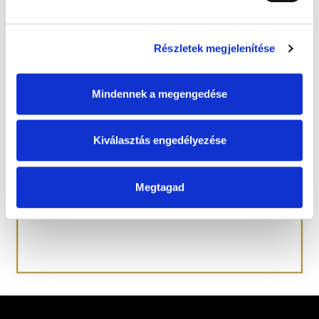
Részletek megjelenítése
Mindennek a megengedése
Kiválasztás engedélyezése
Megtagad