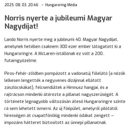
2025. 08. 03. 20:46
Hungaroring Média
Norris nyerte a jubileumi Magyar
Nagydíjat!
Lando Norris nyerte meg a jubileumi 40. Magyar Nagydíjat,
amelynek hetében csaknem 300 ezer ember látogatott ki a
Hungaroringre. A McLaren-istállónak ez volt a 200.
futamgyőzelme.
Piros-fehér-zöldben pompázott a vadonatúj főlelátó (a nézők
lelkesen lengették a negyvenes dizájnnal ellátott
zászlócskákat), felcsendültek a Himnusz hangjai, és a
rajtrácson mindenki átérezte a pillanat nagyszerűségét. A
története legnagyobb változásán áteső Hungaroringre szinte
rá sem lehetett ismerni. Az új főépület, amelyről pilótától
hírességen át csapatfőnökig mindenki ódákat zengett –
impozáns hátteret biztosított az ünnepi pillanatnak.