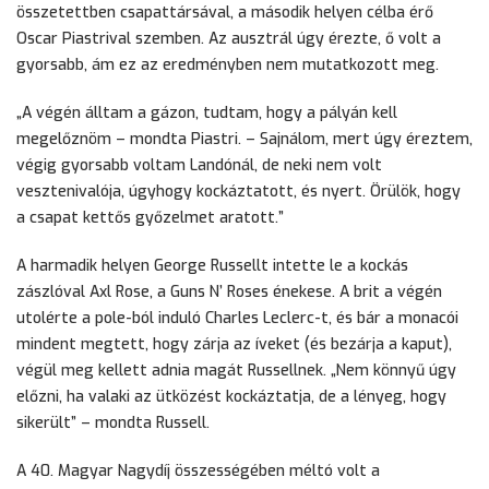
összetettben csapattársával, a második helyen célba érő
Oscar Piastrival szemben. Az ausztrál úgy érezte, ő volt a
gyorsabb, ám ez az eredményben nem mutatkozott meg.
„A végén álltam a gázon, tudtam, hogy a pályán kell
megelőznöm – mondta Piastri. – Sajnálom, mert úgy éreztem,
végig gyorsabb voltam Landónál, de neki nem volt
vesztenivalója, úgyhogy kockáztatott, és nyert. Örülök, hogy
a csapat kettős győzelmet aratott.”
A harmadik helyen George Russellt intette le a kockás
zászlóval Axl Rose, a Guns N’ Roses énekese. A brit a végén
utolérte a pole-ból induló Charles Leclerc-t, és bár a monacói
mindent megtett, hogy zárja az íveket (és bezárja a kaput),
végül meg kellett adnia magát Russellnek. „Nem könnyű úgy
előzni, ha valaki az ütközést kockáztatja, de a lényeg, hogy
sikerült” – mondta Russell.
A 40. Magyar Nagydíj összességében méltó volt a