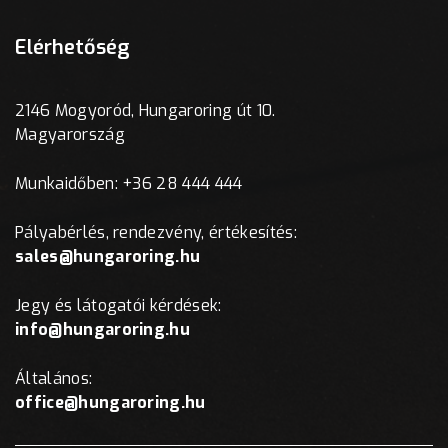
Elérhetőség
2146 Mogyoród, Hungaroring út 10.
Magyarország
Munkaidőben: +36 28 444 444
Pályabérlés, rendezvény, értékesítés:
sales@hungaroring.hu
Jegy és látogatói kérdések:
info@hungaroring.hu
Általános:
office@hungaroring.hu