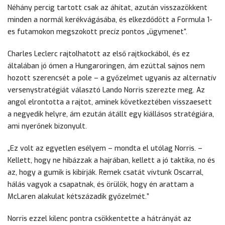
Néhány percig tartott csak az áhítat, azután visszazökkent
minden a normál kerékvágásába, és elkezdődött a Formula 1-
es futamokon megszokott precíz pontos „ügymenet”.
Charles Leclerc rajtolhatott az első rajtkockából, és ez
általában jó ómen a Hungaroringen, ám ezúttal sajnos nem
hozott szerencsét a pole – a győzelmet ugyanis az alternatív
versenystratégiát választó Lando Norris szerezte meg. Az
angol elrontotta a rajtot, aminek következtében visszaesett
a negyedik helyre, ám ezután átállt egy kiállásos stratégiára,
ami nyerőnek bizonyult.
„Ez volt az egyetlen esélyem – mondta el utólag Norris. –
Kellett, hogy ne hibázzak a hajrában, kellett a jó taktika, no és
az, hogy a gumik is kibírják. Remek csatát vívtunk Oscarral,
hálás vagyok a csapatnak, és örülök, hogy én arattam a
McLaren alakulat kétszázadik győzelmét.”
Norris ezzel kilenc pontra csökkentette a hátrányát az