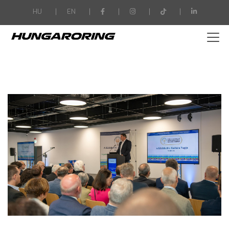
-->
HU
EN