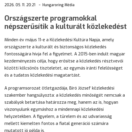
2026. 05. 11. 20:21
Hungaroring Média
Országszerte programokkal
népszerűsítik a kulturált közlekedést
Minden év május 11-e a Közlekedési Kultúra Napja, amely
országszerte a kulturált és biztonságos közlekedés
fontosságára hívja fel a figyelmet. A 2015-ben indult magyar
kezdeményezés célja, hogy erősítse a közlekedés résztvevői
közötti kölcsönös tiszteletet, az egymás iránti felelősséget
és a tudatos közlekedési magatartást.
A programsorozat ötletgazdája, Bíró József közlekedési
szakember hangsúlyozta: a közlekedés minőségét nemcsak a
szabályok betartása határozza meg, hanem az is, hogyan
viszonyulunk egymáshoz a mindennapi közlekedési
helyzetekben. A figyelem, a türelem és az udvariasság
mellett kiemelten fontos a fiatal generáció számára
mutatott jó példa is.