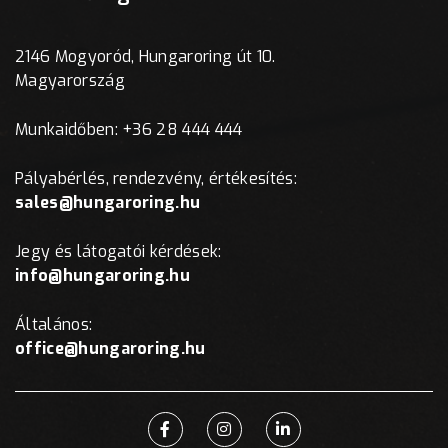
2146 Mogyoród, Hungaroring út 10.
Magyarország
Munkaidőben: +36 28 444 444
Pályabérlés, rendezvény, értékesítés:
sales@hungaroring.hu
Jegy és látogatói kérdések:
info@hungaroring.hu
Általános:
office@hungaroring.hu