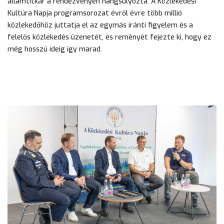
államtitkár a rendezvényen hangsúlyozta: A Közlekedési
Kultúra Napja programsorozat évről évre több millió
közlekedőhöz juttatja el az egymás iránti figyelem és a
felelős közlekedés üzenetét, és reményét fejezte ki, hogy ez
még hosszú ideig így marad.