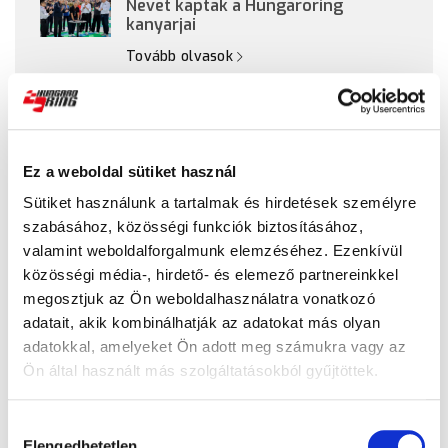
Nevet kaptak a Hungaroring
kanyarjai
Tovább olvasok
Bemutatták az idei Magyar Nagydíj
trófeáit!
Tovább olvasok
Ez a weboldal sütiket használ
Sütiket használunk a tartalmak és hirdetések személyre
szabásához, közösségi funkciók biztosításához,
valamint weboldalforgalmunk elemzéséhez. Ezenkívül
közösségi média-, hirdető- és elemező partnereinkkel
megosztjuk az Ön weboldalhasználatra vonatkozó
adatait, akik kombinálhatják az adatokat más olyan
adatokkal, amelyeket Ön adott meg számukra vagy az
Ön által használt más szolgáltatásokból gyűjtöttek.
Hozzájárulás
Elengedhetetlen