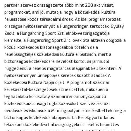
partner szervez országszerte több mint 200 aktivitást,
programokat, ami jól mutatja, hogy a közlekedési kultúra
fejlesztése közös társadalmi érdek. Az idei programsorozat
országos nyitóeseményét a Hungaroringen tartották, Gyulay
Zsolt, a Hungaroring Sport Zrt. elnök-vezérigazgatója
kiemelte, a Hungaroring Sport Zrt. évek óta aktívan dolgozik a
közúti közlekedés biztonságosabbá tételén és a
felelősségteljes közlekedési kultúra erősítésén, mert a
biztonságos közlekedésre nevelést kortól és járműtől
függetlenül a felelős magatartás alapjának kell tekinteni. A
nyitóeseményen ünnepélyes keretek között átadták A
Közlekedési Kultúra Napja díjait. A programot szakmai
kerekasztal-beszélgetések színesítették, miközben a
legfiatalabb korosztály számára is élményközpontú
közlekedésbiztonsági foglalkozásokat szerveztek: az
óvodások és iskolások a Miniring pályán ismerkedhettek meg a
biztonságos közlekedés alapjaival. Dr. Kerékgyártó János
leköszönő közlekedési hatósági ügyekért felelős helyettes