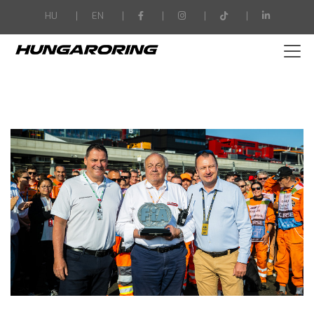
-->
HU
EN