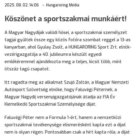
2025. 08. 02. 14:06
Hungaroring Média
Köszönet a sportszakmai munkáért!
A Magyar Nagydíjak valódi hősei, a sportszakmai személyzet
tagjai gyűltek össze egy közös fotóra szombat reggel a 13-as
kanyarban, ahol Gyulay Zsolt, a HUNGARORING Sport Zrt. elnök-
vezérigazgatója a 40. jubileumra készült egyedi
emlékéremmel ajándékozta meg a teljes, kicsit több, mint
ötszáz tagú csapatot.
Itt ragadta meg az alkalmat Szujó Zoltán, a Magyar Nemzeti
Autósport Szövetség elnöke, hogy Faluvégi Péternek, a
Magyar Nagydíj versenyigazgatójának átadja az FIA Év
Kiemelkedő Sportszakmai Személyisége díjat.
Faluvégi Péter nem a Formula 1-ért, hanem a nemzetközi
sportszakmai tevékenysége elismerésként kapta ezt a díjat
nem is olyan régen. Pontosabban csak a hírt kapta róla, a díjat