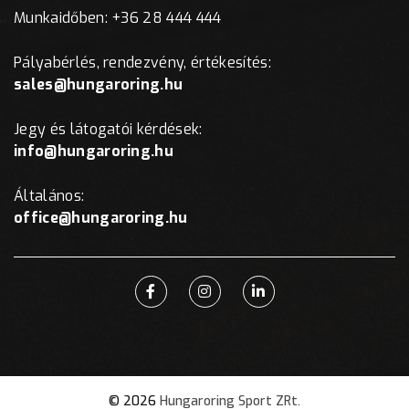
Munkaidőben: +36 28 444 444
Pályabérlés, rendezvény, értékesítés:
sales@hungaroring.hu
Jegy és látogatói kérdések:
info@hungaroring.hu
Általános:
office@hungaroring.hu
© 2026
Hungaroring Sport ZRt.