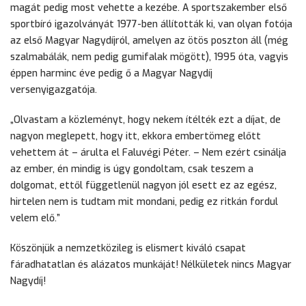
magát pedig most vehette a kezébe. A sportszakember első
sportbíró igazolványát 1977-ben állították ki, van olyan fotója
az első Magyar Nagydíjról, amelyen az ötös poszton áll (még
szalmabálák, nem pedig gumifalak mögött), 1995 óta, vagyis
éppen harminc éve pedig ő a Magyar Nagydíj
versenyigazgatója.
„Olvastam a közleményt, hogy nekem ítélték ezt a díjat, de
nagyon meglepett, hogy itt, ekkora embertömeg előtt
vehettem át – árulta el Faluvégi Péter. – Nem ezért csinálja
az ember, én mindig is úgy gondoltam, csak teszem a
dolgomat, ettől függetlenül nagyon jól esett ez az egész,
hirtelen nem is tudtam mit mondani, pedig ez ritkán fordul
velem elő.”
Köszönjük a nemzetközileg is elismert kiváló csapat
fáradhatatlan és alázatos munkáját! Nélkületek nincs Magyar
Nagydíj!