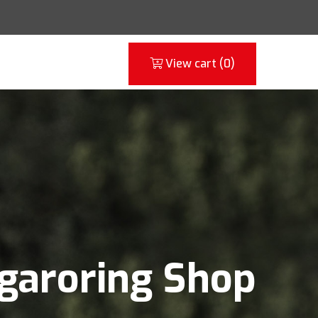
View cart (
0
)
garoring Shop