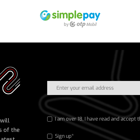
I am over 18, I have read and accept 
will
s of the
Sign up*
latest