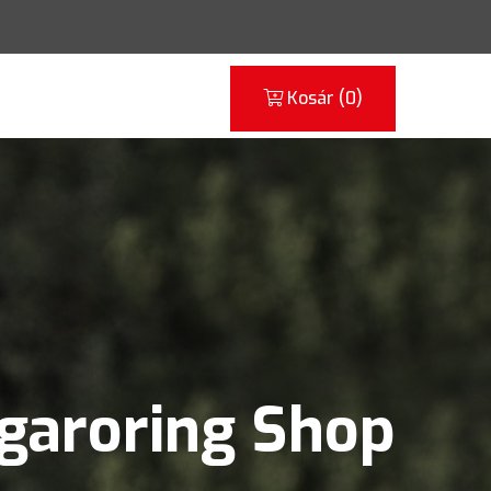
Kosár (
0
)
garoring Shop