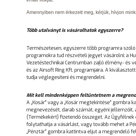
Amennyiben nem érkezett meg, kérjük, hívjon mink
Több utalványt is vásárolhatok egyszerre?
Természetesen, egyszerre több programra szóló ut
programokra tud részvételi jegyet vásárolni; a H
Vezetéstechnikai Centrumban zajló élmény- és ve
és az Airsoft Ring Kft. programjaira. A kiválaszt
tudja véglegesíteni és megrendelni.
Mit kell mindenképpen feltüntetnem a megrend
A „Kosár” vagy a „Kosár megtekintése” gombra katt
megnevezését, darab számát, egyéni jellemzőit,
(Termékekért) fizetendő összeget. Az Ügyfélnek 
folytathatja a vásárlást, vagy tovább mehet a Pé
„Pénztár” gombra kattintva eljut a megrendelő fel