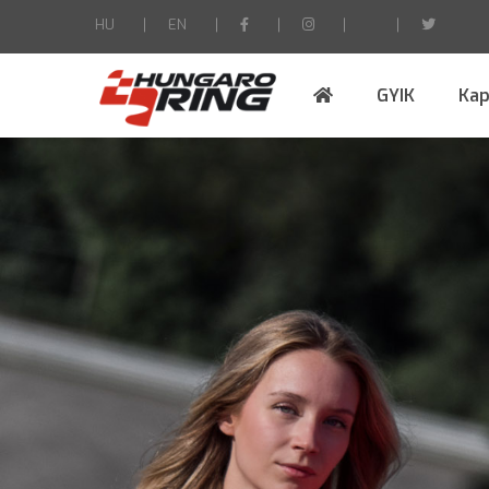
HU
EN
GYIK
Kap