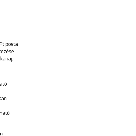
 Ft posta
kezése
nkanap.
ható
san
rható
em