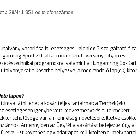
et a 28/441-951-es telefonszámon.
alvány vásárlása is lehetséges. Jelenleg 3 szolgáltató által
ungaroring Sport Zrt. által működtetett versenypályán és
zetéstechnikai programokra, valamint a Hungaroring Go-Kart
ott utalványokat a kosárba helyezve, a megrendelő lap(ok) kitö
elő lapon?
intva látni lehet a kosár teljes tartalmát: a Termék(ek)
 az esetlegesen igénybe vett kedvezményt és a Termékért
ekkor lehetősége van a mennyiség növelésére, illetve csökke
nztárhoz. Amennyiben az Ügyfél a vásárlást befejezte, úgy a
ületre. Ezt követően egy adatlapot kell kitöltenie, mely tart