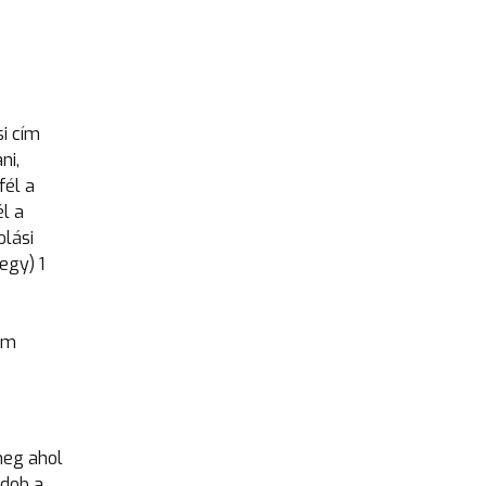
si cím
ni,
fél a
l a
olási
egy) 1
em
meg ahol
 dob a