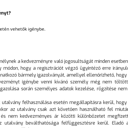
ényt?
setén vehetők igénybe.
emélynek a kedvezményre való jogosultságát minden esetben 
y módon, hogy a regisztrációt végző ügyintéző erre irányul
natkozó bármely igazolványát, amellyel ellenőrizhető, hogy 
vezményt igénybe venni kívánó személy még nem töltött
igazolása során személyes adatok kezelése, rögzítése nem 
utalvány felhasználása esetén megállapításra kerül, hogy 
kkor az utalvány csak azt követően használható fel miutá
 és nem kedvezményes ár közötti különbözetet megfizet
z utalvány beválthatósága felfüggesztésre kerül. Eladó 