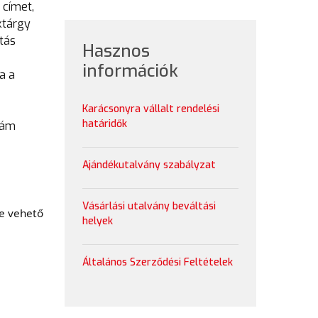
 címet,
ktárgy
tás
Hasznos
információk
a a
Karácsonyra vállalt rendelési
határidők
zám
Ajándékutalvány szabályzat
Vásárlási utalvány beváltási
be vehető
helyek
Általános Szerződési Feltételek