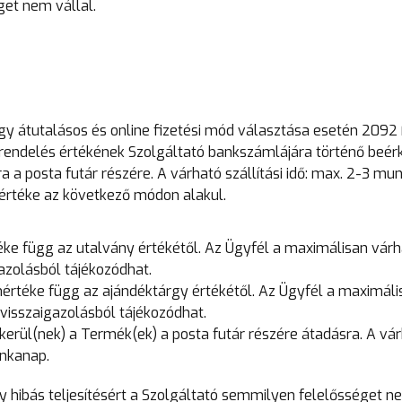
et nem vállal.
 úgy átutalásos és online fizetési mód választása esetén 2092
grendelés értékének Szolgáltató bankszámlájára történő beér
 a posta futár részére. A várható szállítási idő: max. 2-3 mu
értéke az következő módon alakul.
éke függ az utalvány értékétől. Az Ügyfél a maximálisan vár
azolásból tájékozódhat.
értéke függ az ajándéktárgy értékétől. Az Ügyfél a maximáli
isszaigazolásból tájékozódhat.
erül(nek) a Termék(ek) a posta futár részére átadásra. A vá
unkanap.
y hibás teljesítésért a Szolgáltató semmilyen felelősséget n