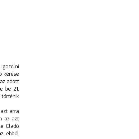
igazolni
ó kérése
az adott
e be 21.
történik
azt arra
n az azt
te Eladó
az ebből