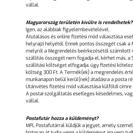
vállal.
Magyarország területén kívülre is rendelhetek?
Igen, az alábbiak figyelembevételével.
Átutalásos és online fizetési mód választása eset
helyrajzi helyétől. Ennek pontos összegét csak a
melyről a Megrendelés beérkezésétől számított 4
szállítás összegét nem fogadja el, kérhet más, a
szállítási költséget elfogadja, úgy fizetési köte
költség 300 Ft. A Termék(ek) a megrendelés érté
munkanapon belül kerül(nek) átadásra a posta rész
Utánvétes fizetési mód választása külföldi címr
A postai szolgáltatás esetleges késedelmes, vag
vállal.
Postafutár hozza a küldeményt?
MPL Postafutárral küldjük a jegyet, amely személy
biztosan át tudja venni a küldeményt. Ha nem tud