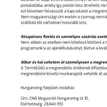
postaládába, amely így postán lesz átvehető. Ha 
ezt követően felvesszük a kapcsolatot a megrend
Nem magyarországi cím esetén a csomag normál 
szállítási idő várhatóan hosszabb lesz.
Készpénzes fizetés és személyes vásárlás eseté
Nem, ebben az esetben nem kötelező kitölteni a 
programunkra az ajándékutalványt, illetve a kivál
Mikor és hol vehetem át személyesen a megre
A Termék(ek) a megrendelés értékének kifizetés
megrendelést követő munkanaptól vehetők át az 
Hungaroring főépület, irodaház
Cím: 2146 Mogyoród, Hungaroring út 10.
Elérhetőség: 28/441-951