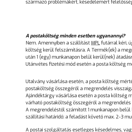
származó problémákért, késedelemért felelősség
A postaköltség minden esetben ugyanannyi?
Nem. Amennyiben a szállítást
MPL
futárral kéri,
költség kerül felszámításra. A Termék(ek) a me
után 1 (egy) munkanapon belül kerül(nek) átadásra
Utánvétes fizetési mód esetén a posta költség m
Utalvány vásárlása esetén, a posta költség mért
postaköltség összegéről a megrendelés visszaig
Ajándéktárgy vásárlása esetén a posta költség m
várható postaköltség összegéről a megrendelés v
A megrendeléstől számított 1 munkanapon belül k
szállítási határidő: a feladást követő max. 2-3 m
A postai szolgáltatás esetleges késedelmes, vag