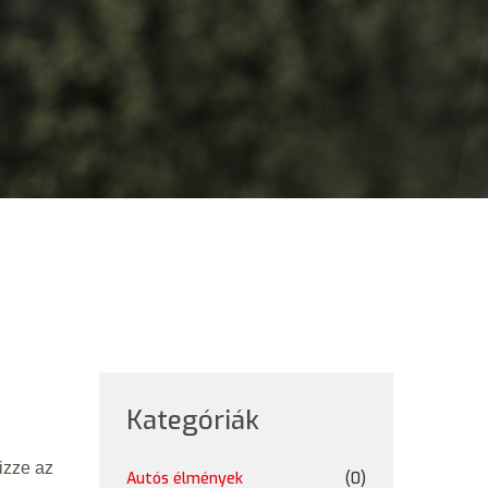
Kategóriák
izze az
Autós élmények
(0)