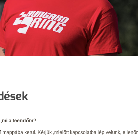
rdések
n,mi a teendőm?
 mappába kerül. Kérjük ,mielőtt kapcsolatba lép velünk, ellenőr