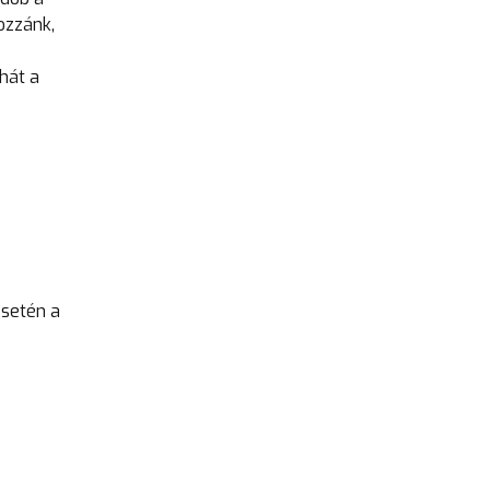
ozzánk,
hát a
esetén a