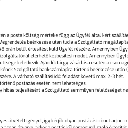
én a posta költség mértéke függ az Ügyfél által kért szállítá
 Megrendelés beérkezése után tudja a Szolgáltató megállapíta
8 órán belül értesítést küld Ügyfél részére. Amennyiben Ügy
 Szolgáltatónál elérhető kézbesítési módot. Amennyiben Ügyfé
lezettsége keletkezik. Ajándéktárgy vásárlása esetén a csomag
kének Szolgáltató bankszámlájára történő beérkezése után (
ére. A várható szállítási idő: feladást követő max. 2-3 hét.
e történő postázás esetén nem lehetséges.
y hibás teljesítésért a Szolgáltató semmilyen felelősséget n
es átvételt igényel, így kérjük olyan postázási címet adjon, 
ja aznap átvenni, akkor a postás küldeményről szóló értesítőt