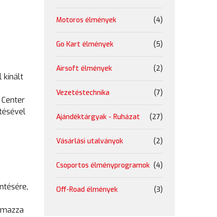
Motoros élmények
(4)
Go Kart élmények
(5)
Airsoft élmények
(2)
 kínált
Vezetéstechnika
(7)
 Center
ltésével
Ajándéktárgyak - Ruházat
(27)
Vásárlási utalványok
(2)
Csoportos élményprogramok
(4)
ntésére,
Off-Road élmények
(3)
almazza