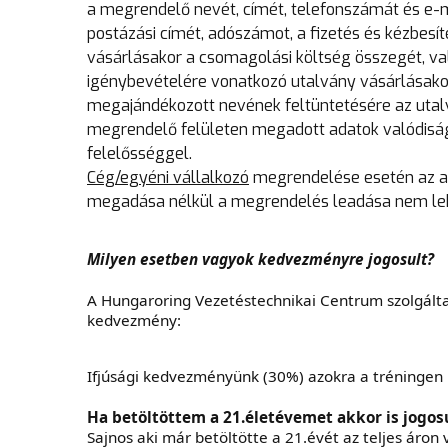
a megrendelő nevét, címét, telefonszámát és e-ma
postázási címét, adószámot, a fizetés és kézbesít
vásárlásakor a csomagolási költség összegét, va
igénybevételére vonatkozó utalvány vásárlásako
megajándékozott nevének feltüntetésére az utalvá
megrendelő felületen megadott adatok valódiságá
felelősséggel.
Cég/egyéni vállalkozó
megrendelése esetén az a
megadása nélkül a megrendelés leadása nem le
Milyen esetben vagyok kedvezményre jogosult?
A Hungaroring Vezetéstechnikai Centrum szolgálta
kedvezmény:
Ifjúsági kedvezményünk (30%)
azokra a tréningen 
Ha betöltöttem a 21.életévemet akkor is jogos
Sajnos aki már betöltötte a 21.évét az teljes áron 