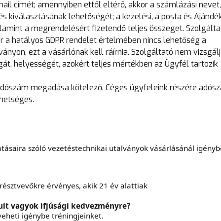
il címét; amennyiben ettől eltérő, akkor a számlázási nevet,
és kiválasztásának lehetőségét; a kezelési, a posta és Ajándé
lamint a megrendelésért fizetendő teljes összeget. Szolgálta
r a hatályos GDPR rendelet értelmében nincs lehetőség a
nyon, ezt a vásárlónak kell ráírnia. Szolgáltató nem vizsgálj
t, helyességét, azokért teljes mértékben az Ügyfél tartozik
dószám megadása kötelező. Céges ügyfeleink részére adós
hetséges.
tásaira szóló vezetéstechnikai utalványok vásárlásánál igény
résztvevőkre érvényes, akik 21 év alattiak
ult vagyok ifjúsági kedvezményre?
veheti igénybe tréningjeinket.