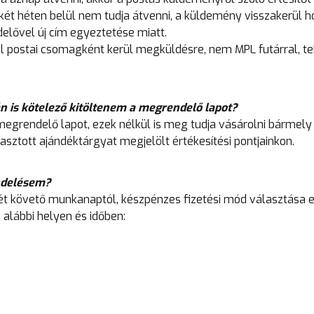
két héten belül nem tudja átvenni, a küldemény visszakerül h
elővel új cím egyeztetése miatt.
postai csomagként kerül megküldésre, nem MPL futárral, te
n is kötelező kitöltenem a megrendelő lapot?
megrendelő lapot, ezek nélkül is meg tudja vásárolni bármely
asztott ajándéktárgyat megjelölt értékesítési pontjainkon.
ndelésem?
ét követő munkanaptól, készpénzes fizetési mód választása 
alábbi helyen és időben: