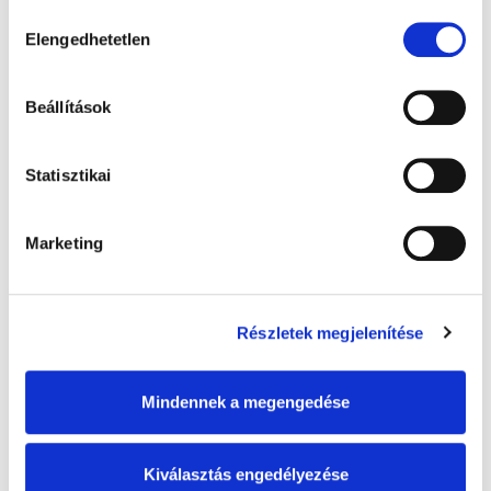
Hozzájárulás
hegyi szakaszokat szimulálva
Elengedhetetlen
kiválasztása
Igény esetén felár ellenében védőfelszerelést biztosítunk.
Kosárba teszem
Beállítások
Statisztikai
Kategóriák
Marketing
Autós élmények
(0)
Részletek megjelenítése
Motoros élmények
(4)
Go Kart élmények
(5)
Mindennek a megengedése
Airsoft élmények
(2)
Kiválasztás engedélyezése