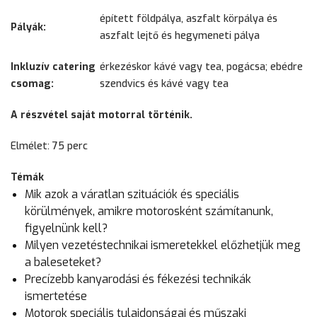
épített földpálya, aszfalt körpálya és
Pályák:
aszfalt lejtő és hegymeneti pálya
Inkluzív catering
érkezéskor kávé vagy tea, pogácsa; ebédre
csomag:
szendvics és kávé vagy tea
A részvétel saját motorral történik.
Elmélet: 75 perc
Témák
Mik azok a váratlan szituációk és speciális
körülmények, amikre motorosként számítanunk,
figyelnünk kell?
Milyen vezetéstechnikai ismeretekkel előzhetjük meg
a baleseteket?
Precízebb kanyarodási és fékezési technikák
ismertetése
Motorok speciális tulajdonságai és műszaki