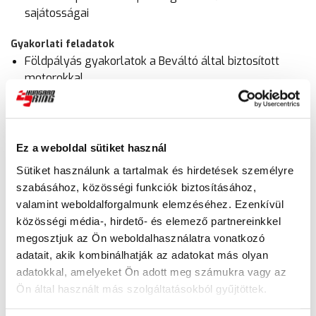
sajátosságai
Gyakorlati feladatok
Földpályás gyakorlatok a Beváltó által biztosított
motorokkal
Speciális, 3-as szintű aszfaltos épített pályák, ahol
minden résztvevő a saját motorjával gyakorol, így
lehetőséged van megismerni a saját határaidat és a
motorod kezelhetőségét speciális helyzetekben
Ez a weboldal sütiket használ
Aszfaltos lejtő-és hegymeneti pálya használata, ahol
Sütiket használunk a tartalmak és hirdetések személyre
a közutakon előforduló szituációkat biztonságos
szabásához, közösségi funkciók biztosításához,
körülmények között gyakorolhatod
valamint weboldalforgalmunk elemzéséhez. Ezenkívül
közösségi média-, hirdető- és elemező partnereinkkel
Neked szól ez a tréning, ha…
megosztjuk az Ön weboldalhasználatra vonatkozó
szeretsz a hegyekben motorozni
adatait, akik kombinálhatják az adatokat más olyan
szereted a kanyarokat
adatokkal, amelyeket Ön adott meg számukra vagy az
szeretnéd magabiztosabban kezelni, használni,
Ön által használt más szolgáltatásokból gyűjtöttek.
irányítani a motorod speciális körülmények között
szeretnéd elmélyíteni a tudásod emelkedőn, lejtőn,