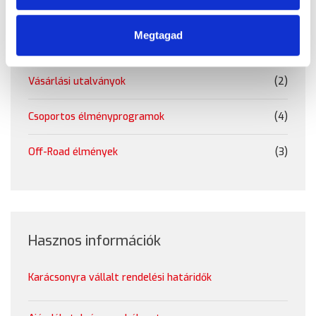
Vezetéstechnika
(7)
Megtagad
Ajándéktárgyak - Ruházat
(27)
Vásárlási utalványok
(2)
Csoportos élményprogramok
(4)
Off-Road élmények
(3)
Hasznos információk
Karácsonyra vállalt rendelési határidők