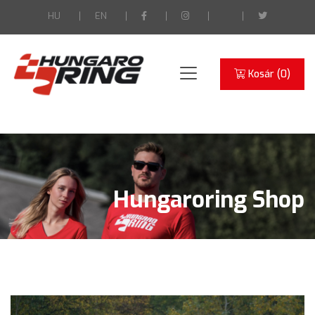
HU
EN
Kosár (
0
)
Hungaroring Shop