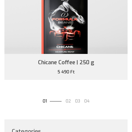
Chicane Coffee | 250 g
5 490 Ft
01
02
03
04
Categories