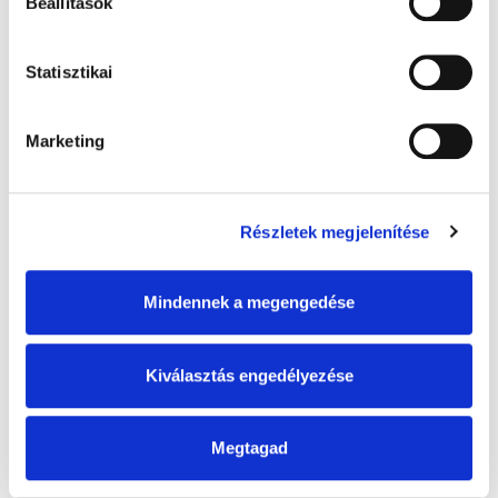
Beállítások
Statisztikai
Marketing
Mug 2025
5 000 Ft
Részletek megjelenítése
Mindennek a megengedése
Kiválasztás engedélyezése
Megtagad