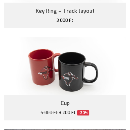
Key Ring – Track layout
3 000 Ft
Cup
4 000 Ft
3 200 Ft
-20%