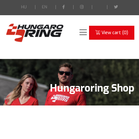
HU
EN
View cart (
0
)
Hungaroring Shop